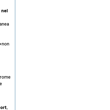
 nel
ranea
 «non
ndrome
e
port
,