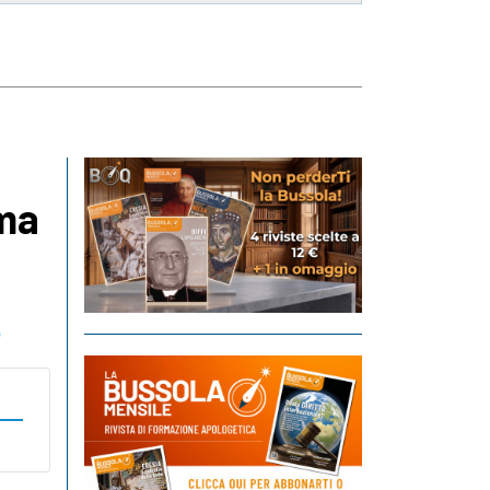
ima
a
o