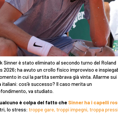
k Sinner è stato eliminato al secondo turno del Roland
s 2026; ha avuto un crollo fisico improvviso e inspiegab
omento in cui la partita sembrava già vinta. Allarme sui
 italiani: cos’è successo? Il caso merita un
fondimento, va studiato.
ualcuno è colpa del fatto che
Sinner ha i capelli ros
tri, lo stress:
troppe gare, troppi impegni, troppa press