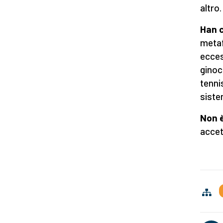
altro.
Han 
metaf
ecces
ginoc
tenni
siste
Non è
accet