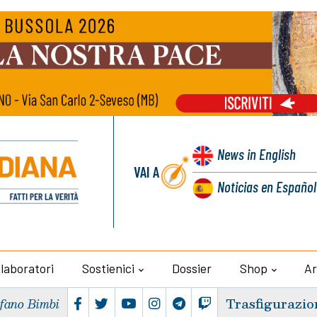
News
in English
VAI A
Noticias
en Español
llaboratori
Sostienici
Dossier
Shop
Ar
Trasfigurazio
efano Bimbi