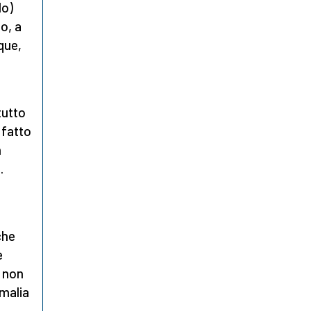
lo)
o, a
que,
tutto
 fatto
n
.
che
e
e non
omalia