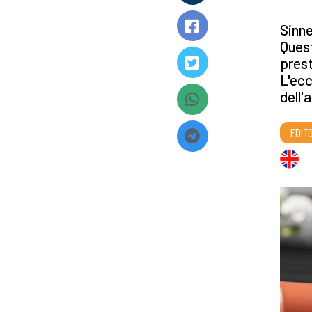
Sinne
Quest
pres
L'ecc
dell'
EDITO