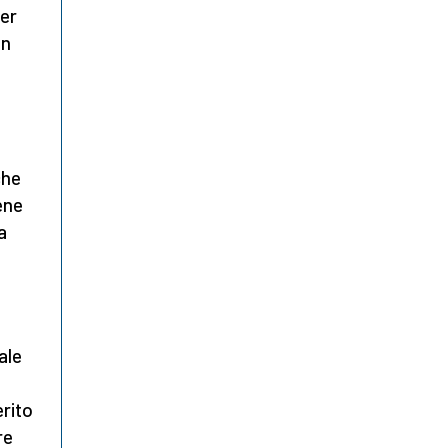
ver
on
che
ene
a
ale
erito
re