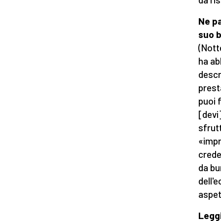
Ne pa
suo 
(Nott
ha ab
descr
prest
puoi 
[devi
sfrut
«impr
crede
da bu
dell'
aspet
Leggi