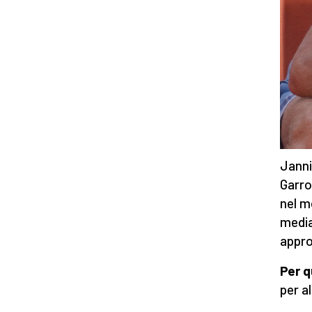
Janni
Garro
nel m
media
appro
Per q
per al