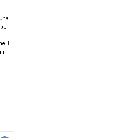
una
 per
e il
un