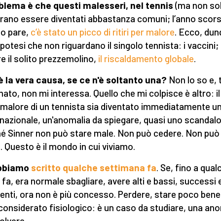
oblema è che questi malesseri, nel tennis
(ma non so
ano essere diventati abbastanza comuni; l’anno scors
o pare,
c’è stato un picco di ritiri per malore
. Ecco, dun
ipotesi che non riguardano il singolo tennista: i vaccini;
e il solito prezzemolino,
il riscaldamento globale
.
è la vera causa, se ce n'è soltanto una?
Non lo so e, 
to, non mi interessa. Quello che mi colpisce è altro: il
l malore di un tennista sia diventato immediatamente u
nazionale, un'anomalia da spiegare, quasi uno scandalo
é Sinner non può stare male. Non può cedere. Non può
e. Questo è il mondo in cui viviamo.
bbiamo
scritto qualche settimana fa
. Se, fino a qual
 fa, era normale sbagliare, avere alti e bassi, successi 
menti, ora non è più concesso. Perdere, stare poco ben
 considerato fisiologico: è un caso da studiare, una an
solvere.