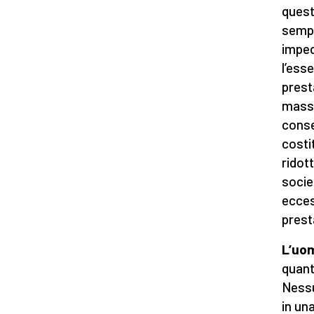
quest
sempl
imped
l’ess
prest
massi
conse
costi
ridot
socie
ecces
presta
L’uom
quant
Nessu
in un