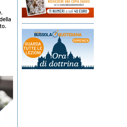
e.
della
to.