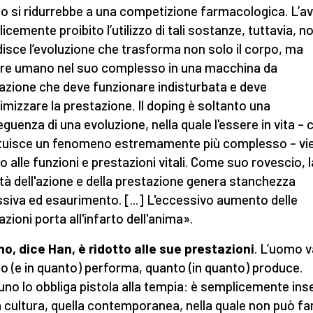
o si ridurrebbe a una competizione farmacologica. L’a
icemente proibito l’utilizzo di tali sostanze, tuttavia, n
isce l’evoluzione che trasforma non solo il corpo, ma
ere umano nel suo complesso in una macchina da
azione che deve funzionare indisturbata e deve
mizzare la prestazione. Il doping è soltanto una
guenza di una evoluzione, nella quale l'essere in vita – 
tuisce un fenomeno estremamente più complesso – vi
to alle funzioni e prestazioni vitali. Come suo rovescio, l
tà dell'azione e della prestazione genera stanchezza
siva ed esaurimento. [...] L'eccessivo aumento delle
zioni porta all'infarto dell'anima».
o, dice Han, è ridotto alle sue prestazioni
. L’uomo v
o (e in quanto) performa, quanto (in quanto) produce.
no lo obbliga pistola alla tempia: è semplicemente ins
a cultura, quella contemporanea, nella quale non può fa