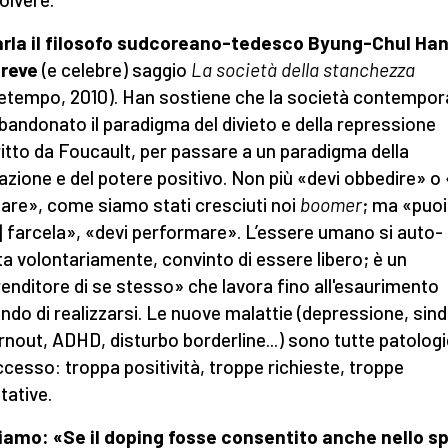
rla il filosofo sudcoreano-tedesco Byung-Chul Han
breve
(e celebre) saggio
La società della stanchezza
etempo, 2010). Han sostiene che la società contempo
bandonato il paradigma del divieto e della repressione
itto da Foucault, per passare a un paradigma della
azione e del potere positivo. Non più «devi obbedire» o
fare», come siamo stati cresciuti noi
boomer
; ma «puoi
] farcela», «devi performare». L’essere umano si auto-
ta volontariamente, convinto di essere libero; è un
enditore di se stesso» che lavora fino all'esaurimento
ndo di realizzarsi. Le nuove malattie (depressione, si
rnout, ADHD, disturbo borderline...) sono tutte patologi
eccesso: troppa positività, troppe richieste, troppe
tative.
amo: «Se il doping fosse consentito anche nello s