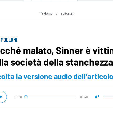
Home
Editoriali
 MODERNI
cché malato, Sinner è vitt
lla società della stanchezz
olta la versione audio dell'articol
00:00
03:46