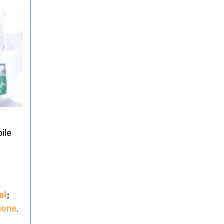
ile
si
;
ione
.