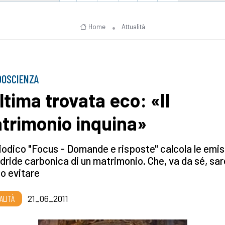
Home
Attualità
DOSCIENZA
ultima trovata eco: «Il
trimonio inquina»
riodico "Focus - Domande e risposte" calcola le emis
idride carbonica di un matrimonio. Che, va da sé, sa
o evitare
ALITÀ
21_06_2011