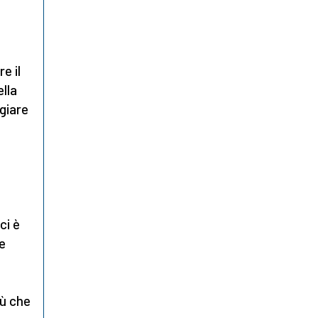
e il
ella
giare
ci è
 e
iù che