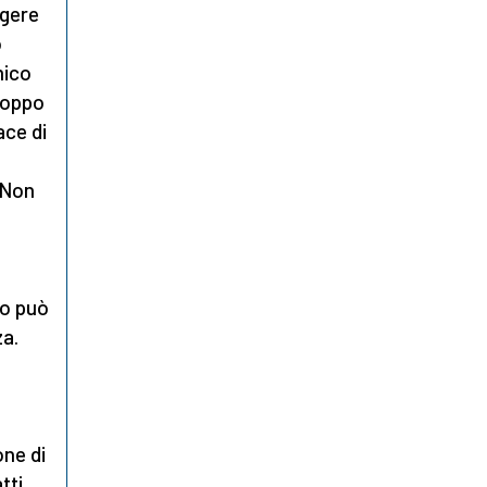
ggere
o
mico
roppo
ace di
. Non
to può
za.
one di
tti