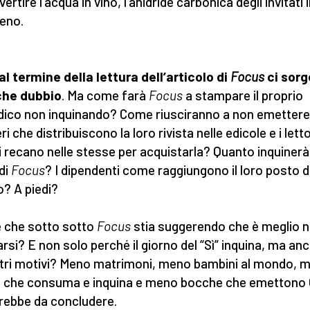
ertire l’acqua in vino, l’anidride carbonica degli invitati 
eno.
al termine della lettura dell’articolo di
Focus
ci sorg
che dubbio
. Ma come farà
Focus
a stampare il proprio
dico non inquinando? Come riusciranno a non emettere
ri che distribuiscono la loro rivista nelle edicole e i letto
i recano nelle stesse per acquistarla? Quanto inquinerà
di
Focus
? I dipendenti come raggiungono il loro posto d
o? A piedi?
 che sotto sotto
Focus
stia suggerendo che è meglio 
rsi? E non solo perché il giorno del “Sì” inquina, ma an
ltri motivi? Meno matrimoni, meno bambini al mondo, 
 che consuma e inquina e meno bocche che emettono
rrebbe da concludere.