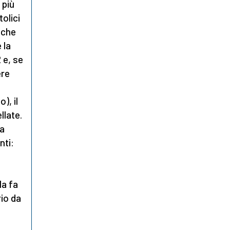
 più
olici
 che
 la
 e, se
ere
), il
llate.
 a
nti:
la fa
rio da