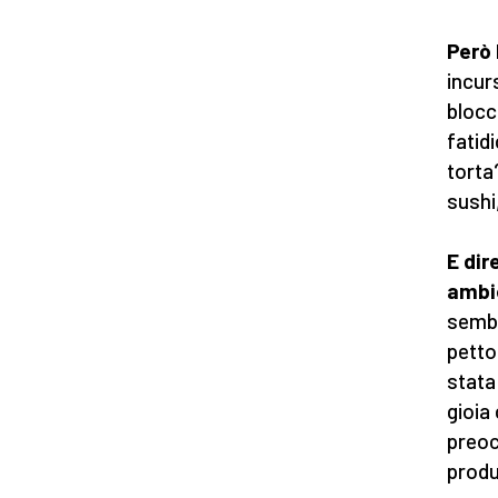
Però 
incur
blocc
fatidi
torta
sushi
E dir
ambie
sembr
petto
stata
gioia
preoc
produ