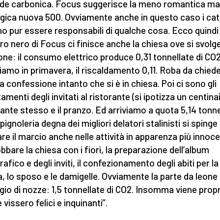
ide carbonica. Focus suggerisce la meno romantica ma
gica nuova 500. Ovviamente anche in questo caso i catt
o pur essere responsabili di qualche cosa. Ecco quindi
ibro nero di Focus ci finisce anche la chiesa ove si svolge
one: il consumo elettrico produce 0,31 tonnellate di CO2
iamo in primavera, il riscaldamento 0,11. Roba da chied
a confessione intanto che si è in chiesa. Poi ci sono gli
menti degli invitati al ristorante (si ipotizza un centinaio
rante stesso e il pranzo. Ed arriviamo a quota 5,14 tonne
pignoleria degna dei migliori delatori stalinisti si spinge
re il marcio anche nelle attività in apparenza più innoce
obbare la chiesa con i fiori, la preparazione dell’album
afico e degli inviti, il confezionamento degli abiti per la
, lo sposo e le damigelle. Ovviamente la parte da leone 
aggio di nozze: 1,5 tonnellate di CO2. Insomma viene prop
e vissero felici e inquinanti”.