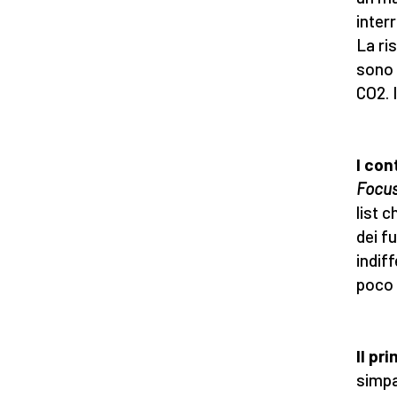
inter
La ri
sono 
CO2. I
I con
Focu
list 
dei f
indif
poco 
Il pr
simpa