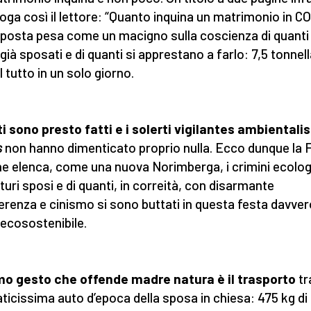
roga così il lettore: “Quanto inquina un matrimonio in CO
sposta pesa come un macigno sulla coscienza di quanti 
già sposati e di quanti si apprestano a farlo: 7,5 tonnell
l tutto in un solo giorno.
ti sono presto fatti e i solerti vigilantes ambientalist
s
non hanno dimenticato proprio nulla. Ecco dunque la
che elenca, come una nuova Norimberga, i crimini ecolog
uturi sposi e di quanti, in correità, con disarmante
ferenza e cinismo si sono buttati in questa festa davver
ecosostenibile.
imo gesto che offende madre natura è il trasporto
tr
ticissima auto d’epoca della sposa in chiesa: 475 kg di