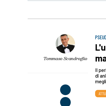
PSEU
L'
ma
Tommaso Scandroglio
Il pe
di an
megli
ATTU