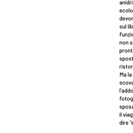
anidr
ecolo
devon
sul l
funzi
non s
pront
sposta
risto
Ma la 
scova
l’add
fotogr
sposa
il vi
dire “