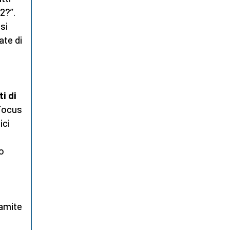
2?”.
si
ate di
i di
 Focus
ici
o
amite