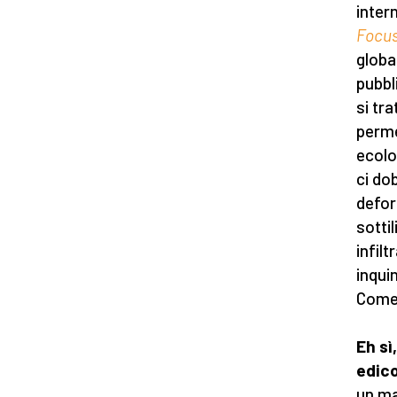
inter
Focu
globa
pubbl
si tr
perme
ecolo
ci do
defor
sotti
infilt
inqui
Come
Eh sì
edico
un ma