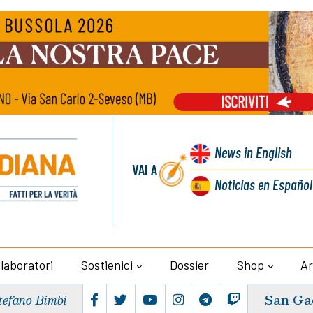
News
in English
VAI A
Noticias
en Español
llaboratori
Sostienici
Dossier
Shop
Ar
San Ga
tefano Bimbi