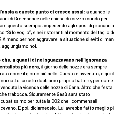
l’ansia a questo punto ci cresce assai:
a quando le
sioni di Greenpeace nelle chiese di mezzo mondo per
are questo scempio, impedendo agli sposi di pronunciar
co “Sì lo voglio”, e nei ristoranti al momento del taglio d
? Almeno per non aggravare la situazione si eviti di man
, aggiungiamo noi.
e che, a quanti di noi sguazzavano nell’ignoranza
ntalista più nera,
il giorno delle nozze era sempre
ato come il giorno più bello. Questo è avvenuto, e qui il
 noi cattolici ce lo dobbiamo proprio battere, per come 
 venduta la vicenda delle nozze di Cana. Altro che festa
 che trabocca. Sicuramente Gesù sarà stato
cupatissimo per tutta la CO2 che i commensali
cevano. E poi, diciamecelo, Lui avrebbe fatto meglio p