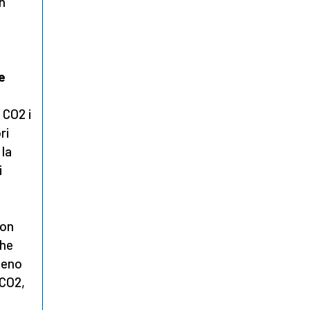
in
e
 CO2 i
ri
 la
i
non
che
meno
 CO2,