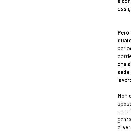
a conv
ossig
Però 
qual
perio
corrie
che s
sede 
lavor
Non è
sposa
per a
gente
ci ve