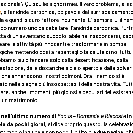
nazionale? Quisquilie signori miei. Il vero problema, a le
s
, è l’anidride carbonica, colpevole del surriscaldament
le e quindi sicuro fattore inquinante. E’ sempre lui il ne
ico numero uno da debellare: l’anidride carbonica. Purt
atta di un avversario subdolo, abile nel nascondersi, cap
are le attività più innocenti e trasformarle in bombe
giche mettendo così a repentaglio la salute di noi tutti
bbiamo più difendere solo dalla desertificazione, dalla
estazione, dalle discariche a cielo aperto e dalle polveri
li che anneriscono i nostri polmoni. Ora il nemico si è
rato nelle pieghe più insospettabili della nostra vita. Tut
nare, anche i momenti più gioiosi e peculiari dell’esisten
 un matrimonio.
, nell’ultimo numero di
Focus – Domande e Risposte
in
la da pochi giorni
, si dice proprio questo: la celebrazi
trimonio inquina e non poco. Un titolo a due pagine infa