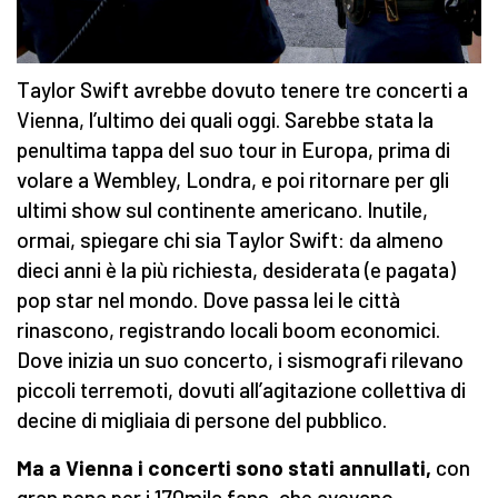
Taylor Swift avrebbe dovuto tenere tre concerti a
Vienna, l’ultimo dei quali oggi. Sarebbe stata la
penultima tappa del suo tour in Europa, prima di
volare a Wembley, Londra, e poi ritornare per gli
ultimi show sul continente americano. Inutile,
ormai, spiegare chi sia Taylor Swift: da almeno
dieci anni è la più richiesta, desiderata (e pagata)
pop star nel mondo. Dove passa lei le città
rinascono, registrando locali boom economici.
Dove inizia un suo concerto, i sismografi rilevano
piccoli terremoti, dovuti all’agitazione collettiva di
decine di migliaia di persone del pubblico.
Ma a Vienna i concerti sono stati annullati,
con
gran pena per i 170mila fans, che avevano