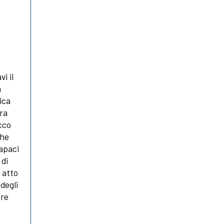
i il
a
ica
ra
acco
che
capaci
 di
 atto
degli
are