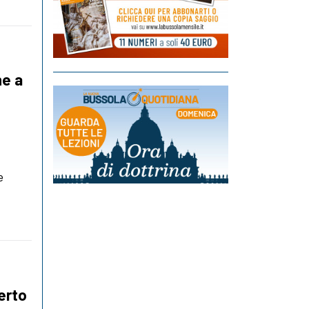
ne a
e
certo