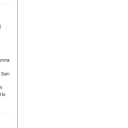
i
donna
. San
e
in
rio