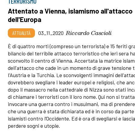
TERRORISMO
Attentato a Vienna, islamismo all'attacco
dell'Europa
Riccardo Cascioli
ATTUALITÀ
03_11_2020
È di quattro morti (compreso un terrorista) e 15 feriti grav
bilancio del terribile attacco terroristico che ieri sera h
sconvolto il centro di Vienna. Accertata la matrice islam
dell'attacco che cade in un momento di grave tensione t
l'Austria e la Turchia. Le sconvolgenti immagini dell'att
dovrebbero svegliare i leader europei e religiosi, che an
dopo il massacro nella cattedrale di Nizza sono stati in
di chiamare i terroristi con il loro nome. Qui non si tratta
invocare una guerra contro i musulmani, ma di prendere
che una guerra è stata dichiarata ed è in corso da parte 
islamisti contro l’Occidente. Ed è ora di svegliarsi e lasci
perdere sogni e utopie.