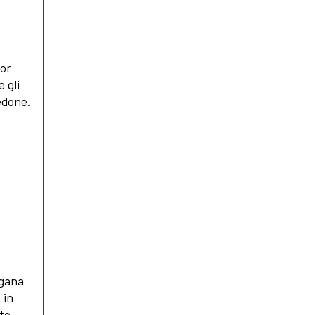
lor
 gli
edone.
ogana
 in
te