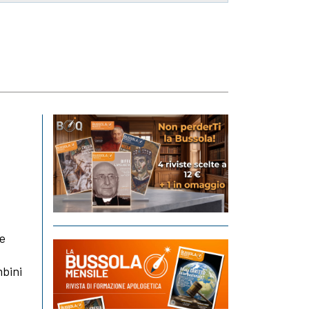
te
mbini