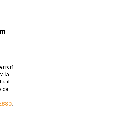
am
errori
a la
he il
e dei
DESSO
,