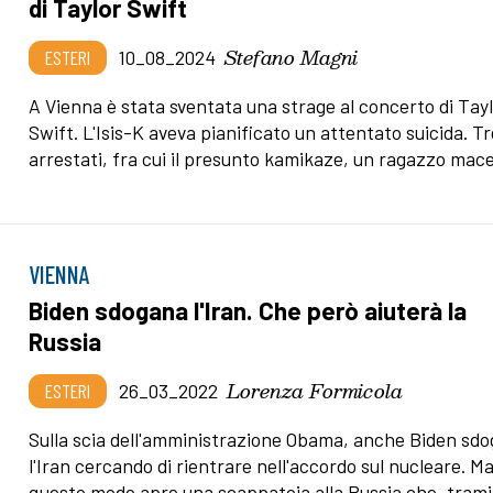
di Taylor Swift
Stefano Magni
ESTERI
10_08_2024
A Vienna è stata sventata una strage al concerto di Tay
Swift. L'Isis-K aveva pianificato un attentato suicida. Tre
arrestati, fra cui il presunto kamikaze, un ragazzo mac
VIENNA
Biden sdogana l'Iran. Che però aiuterà la
Russia
Lorenza Formicola
ESTERI
26_03_2022
Sulla scia dell'amministrazione Obama, anche Biden sd
l'Iran cercando di rientrare nell'accordo sul nucleare. Ma
questo modo apre una scappatoia alla Russia che, trami