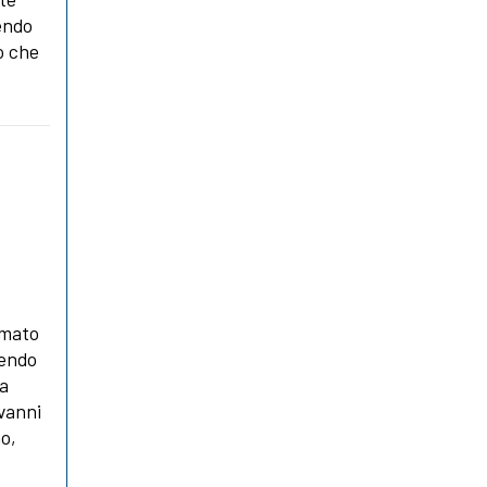
vendo
io che
rmato
uendo
la
ovanni
no,