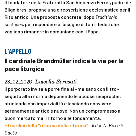
Il fondatore della Fraternità San Vincenzo Ferrer, padre de
Blignières, propone una circoscrizione ecclesiastica per il
Rito antico. Una proposta concreta, dopo
Traditionis
custodes
, per rispondere al bisogno di tanti fedeli che
vogliono rimanere in comunione con il Papa.
L'APPELLO
Il cardinale Brandmüller indica la via per la
pace liturgica
Luisella Scrosati
28_02_2026
Il porporato invita a porre fine al «malsano conflitto»
seguito alla riforma deponendo le accuse reciproche,
studiando con imparzialità e lasciando convivere
serenamente antico e nuovo. Non un compromesso a
buon mercato ma il ritorno alle fondamenta.
- I cardini della "riforma della riforma"
,
di don N. Bux e S.
Gaeta