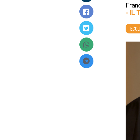
Franc
- IL
ECCL