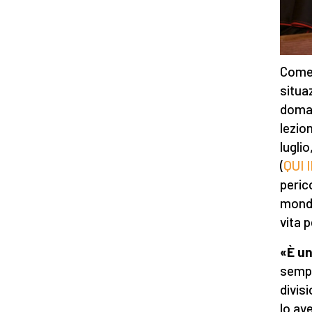
Come 
situa
doman
lezio
lugli
(
QUI 
peric
monda
vita p
«È un
sempl
divis
lo av