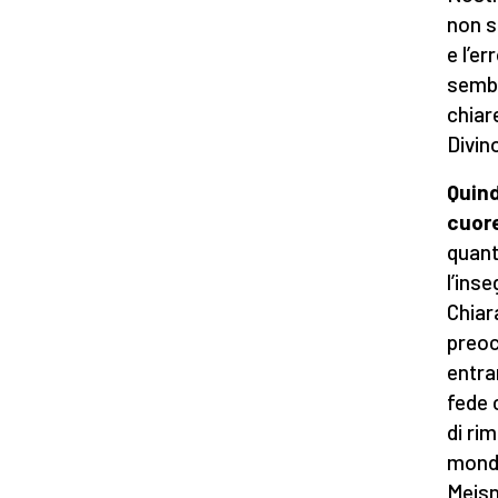
non s
e l’e
sembr
chiare
Divin
Quind
cuor
quant
l’ins
Chiar
preoc
entra
fede 
di rim
mondo
Meisn