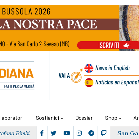
News
in English
VAI A
Noticias
en Español
llaboratori
Sostienici
Dossier
Shop
Ar
San Ga
tefano Bimbi