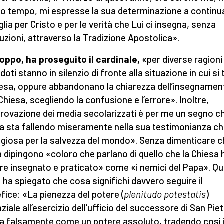
o tempo, mi espresse la sua determinazione a continua
glia per Cristo e per le verità che Lui ci insegna, senza
ruzioni, attraverso la Tradizione Apostolica».
oppo, ha proseguito il cardinale,
«per diverse ragioni
oti stanno in silenzio di fronte alla situazione in cui si
iesa, oppure abbandonano la chiarezza dell’insegnamen
 Chiesa, scegliendo la confusione e l’errore». Inoltre,
provazione dei media secolarizzati è per me un segno ch
a sta fallendo miseramente nella sua testimonianza ch
giosa per la salvezza del mondo». Senza dimenticare ch
 dipingono «coloro che parlano di quello che la Chiesa 
e insegnato e praticato» come «i nemici del Papa». Qu
 ha spiegato che cosa significhi davvero seguire il
fice: «La pienezza del potere (
plenitudo potestatis
)
ziale all’esercizio dell’ufficio del successore di San Pie
ta falsamente come un potere assoluto, tradendo così i