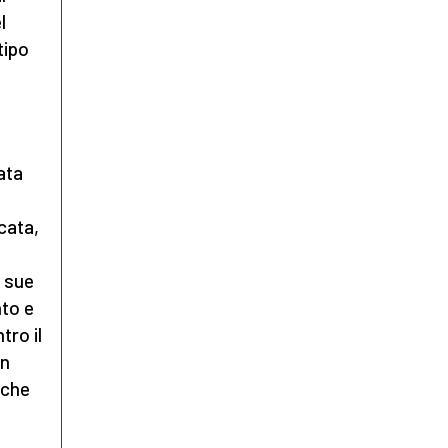
l
tipo
ata
cata,
e sue
nto e
tro il
in
 che