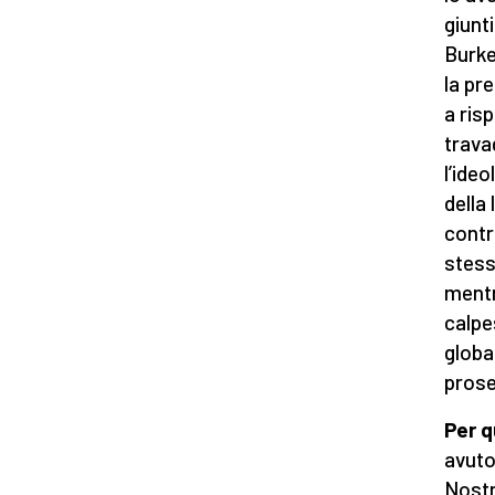
giunt
Burke
la pr
a ris
trava
l’ide
della 
contr
stess
mentre
calpe
globa
prose
Per q
avuto
Nostr