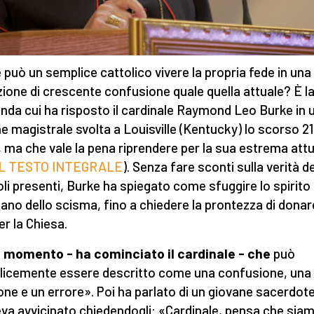
può un semplice cattolico vivere la propria fede in una
zione di crescente confusione quale quella attuale? È l
da cui ha risposto il cardinale Raymond Leo Burke in 
ne magistrale svolta a Louisville (Kentucky) lo scorso 21
o, ma che vale la pena riprendere per la sua estrema attu
IL TESTO INTEGRALE
). Senza fare sconti sulla verità de
oli presenti, Burke ha spiegato come sfuggire lo spirito
no dello scisma, fino a chiedere la prontezza di donar
er la Chiesa.
 momento - ha cominciato il cardinale - che
può
icemente essere descritto come una confusione, una
ione e un errore». Poi ha parlato di un giovane sacerdot
eva avvicinato chiedendogli: «Cardinale, pensa che sia