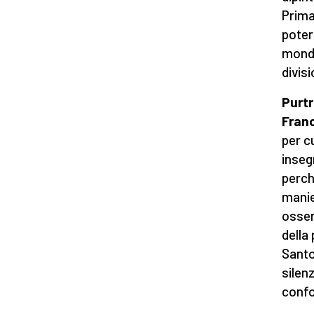
Prima
poter
monda
divis
Purtr
Fran
per c
inseg
perch
manie
osser
della
Santo
silen
confo