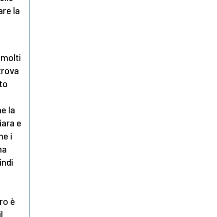
re la
 molti
 trova
to
e la
iara e
e i
ha
indi
tro è
l