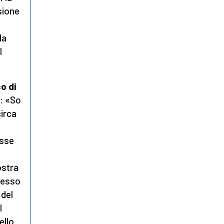
sione
la
l
o di
: «So
irca
esse
ostra
messo
 del
l
ello