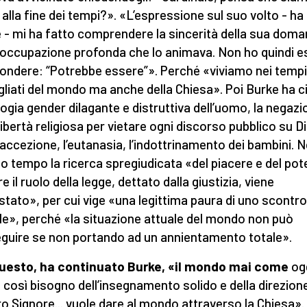
i alla fine dei tempi?». «L’espressione sul suo volto - ha
 - mi ha fatto comprendere la sincerità della sua doma
eoccupazione profonda che lo animava. Non ho quindi e
pondere: “Potrebbe essere”». Perché «viviamo nei tempi
gliati del mondo ma anche della Chiesa». Poi Burke ha c
ologia gender dilagante e distruttiva dell’uomo, la negaz
libertà religiosa per vietare ogni discorso pubblico su Di
accezione, l’eutanasia, l’indottrinamento dei bambini. N
o tempo la ricerca spregiudicata «del piacere e del pot
 il ruolo della legge, dettato dalla giustizia, viene
stato», per cui vige «una legittima paura di uno scontro
le», perché «la situazione attuale del mondo non può
guire se non portando ad un annientamento totale».
uesto, ha continuato Burke, «il mondo mai come
ogg
 così bisogno dell’insegnamento solido e della direzion
o Signore... vuole dare al mondo attraverso la Chiesa».