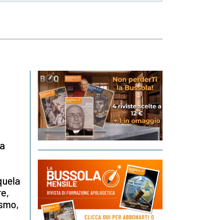
la
equela
re,
ismo,