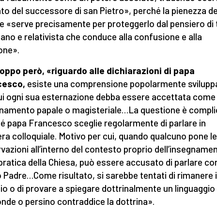
to del successore di san Pietro», perché la pienezza de
e «serve precisamente per proteggerlo dal pensiero di 
no e relativista che conduce alla confusione e alla
ione».
oppo però, «riguardo alle dichiarazioni di papa
cesco,
esiste una comprensione popolarmente svilupp
ui ogni sua esternazione debba essere accettata come
namento papale o magisteriale…La questione è compli
é papa Francesco sceglie regolarmente di parlare in
ra colloquiale. Motivo per cui, quando qualcuno pone l
vazioni all’interno del contesto proprio dell’insegname
 pratica della Chiesa, può essere accusato di parlare con
 Padre…Come risultato, si sarebbe tentati di rimanere 
zio o di provare a spiegare dottrinalmente un linguaggio
nde o persino contraddice la dottrina».