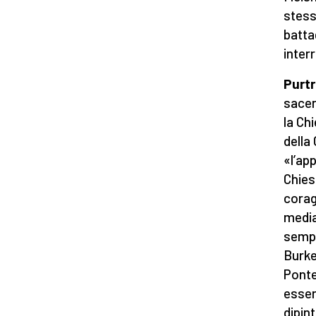
stess
batta
inter
Purtr
sacerd
la Ch
della
«l’ap
Chies
corag
media
sempr
Burke
Ponte
essen
dipin