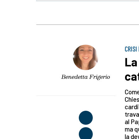
CRISI
La
ca
Benedetta Frigerio
Come 
Chies
cardi
trava
al Pa
ma qu
la de