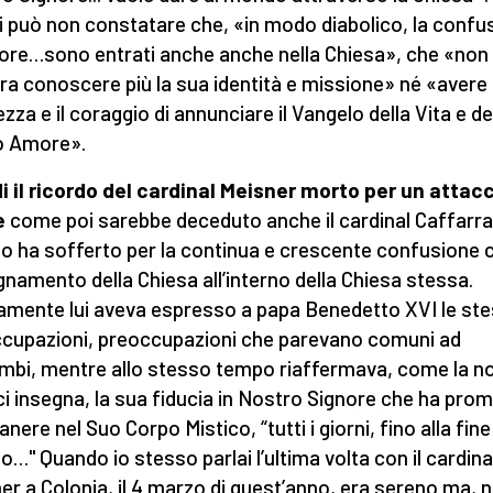
i può non constatare che, «in modo diabolico, la confu
rrore…sono entrati anche anche nella Chiesa», che «non
a conoscere più la sua identità e missione» né «avere 
zza e il coraggio di annunciare il Vangelo della Vita e de
o Amore».
i il ricordo del cardinal Meisner morto per un attacc
e
come poi sarebbe deceduto anche il cardinal Caffarra
o ha sofferto per la continua e crescente confusione c
egnamento della Chiesa all’interno della Chiesa stessa.
amente lui aveva espresso a papa Benedetto XVI le st
cupazioni, preoccupazioni che parevano comuni ad
mbi, mentre allo stesso tempo riaffermava, come la n
ci insegna, la sua fiducia in Nostro Signore che ha pro
anere nel Suo Corpo Mistico, “tutti i giorni, fino alla fine
…" Quando io stesso parlai l’ultima volta con il cardina
er a Colonia, il 4 marzo di quest’anno, era sereno ma, n