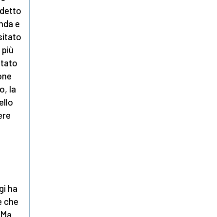
 detto
nda e
sitato
 più
itato
ione
o, la
ello
ere
i ha
e che
 Ma