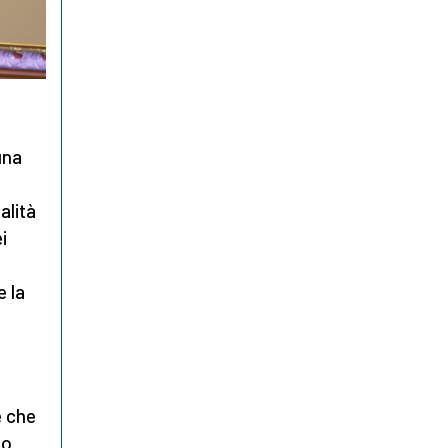
a
una
alità
i
e la
e che
mo