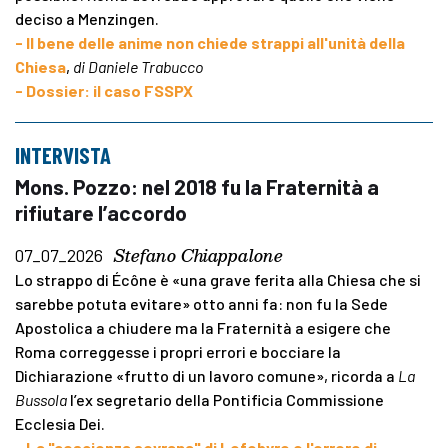
deciso a Menzingen.
- Il bene delle anime non chiede strappi all'unità della
Chiesa
,
di Daniele Trabucco
- Dossier: il caso FSSPX
INTERVISTA
Mons. Pozzo: nel 2018 fu la Fraternità a
rifiutare l’accordo
Stefano Chiappalone
07_07_2026
Lo strappo di Écône è «una grave ferita alla Chiesa che si
sarebbe potuta evitare» otto anni fa: non fu la Sede
Apostolica a chiudere ma la Fraternità a esigere che
Roma correggesse i propri errori e bocciare la
Dichiarazione «frutto di un lavoro comune», ricorda a
La
Bussola
l’ex segretario della Pontificia Commissione
Ecclesia Dei.
- La "coscienza sovrana" di Lefebvre e l'errore di