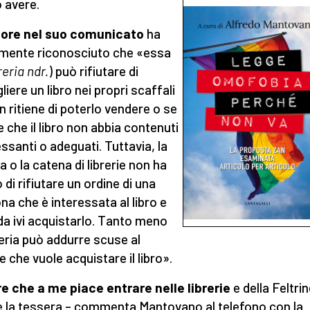
ò avere.
tore nel suo comunicato
ha
mente riconosciuto che «essa
breria ndr.
) può rifiutare di
iere un libro nei propri scaffali
n ritiene di poterlo vendere o se
e che il libro non abbia contenuti
essanti o adeguati. Tuttavia, la
ia o la catena di librerie non ha
o di rifiutare un ordine di una
na che è interessata al libro e
da ivi acquistarlo. Tanto meno
breria può addurre scuse al
e che vuole acquistare il libro».
re che a me piace entrare nelle librerie
e della Feltrin
 la tessera – commenta Mantovano al telefono con la