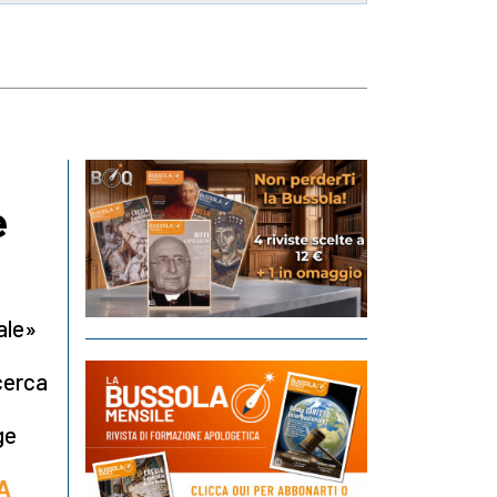
e
ale»
cerca
ge
A