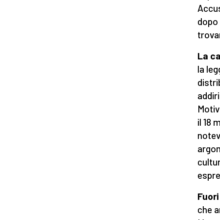
Accus
dopo 
trovar
La ca
la leg
distr
addiri
Motiv
il 18 
notev
argom
cultur
espre
Fuori
che a