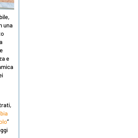
bile,
n una
to
ta
le
zza e
namica
ei
rati,
bia
olo
”
eggi