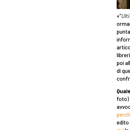
«”
Ult
ormai
punta
infor
artic
librer
poi a
di que
confr
Quale
foto) 
avvoc
perch
edito