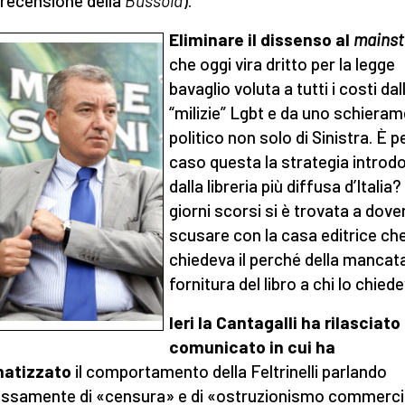
 recensione della
Bussola
).
Eliminare il dissenso al
mains
che oggi vira dritto per la legge
bavaglio voluta a tutti i costi dal
“milizie” Lgbt e da uno schiera
politico non solo di Sinistra. È p
caso questa la strategia introd
dalla libreria più diffusa d’Italia?
giorni scorsi si è trovata a dove
scusare con la casa editrice ch
chiedeva il perché della mancat
fornitura del libro a chi lo chiede
Ieri la Cantagalli ha rilasciato
comunicato in cui ha
matizzato
il comportamento della Feltrinelli parlando
ssamente di «censura» e di «ostruzionismo commerci