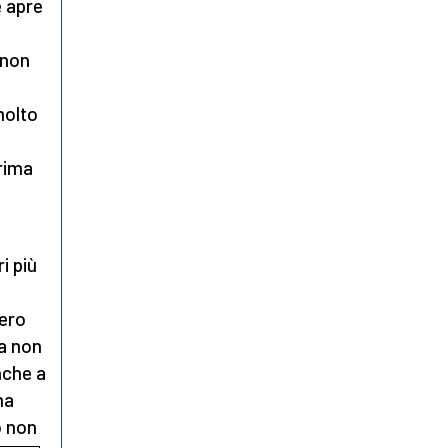
e apre
 non
molto
prima
i più
ero
ma non
nche a
ma
o non