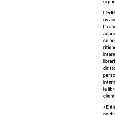
si pu
L’edi
ovvia
(
la li
accogl
se no
ritien
inter
librer
diritt
perso
inten
la li
client
«E di
anche