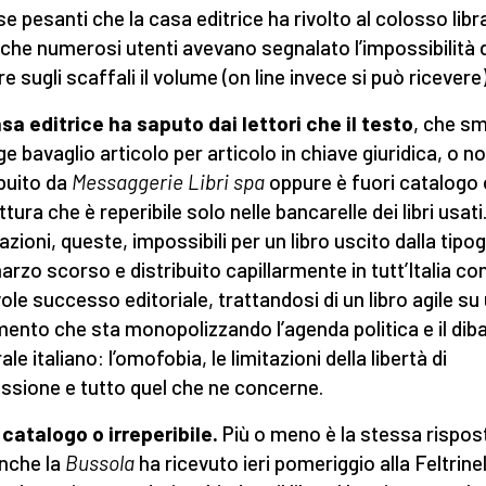
e pesanti che la casa editrice ha rivolto al colosso libr
che numerosi utenti avevano segnalato l’impossibilità d
e sugli scaffali il volume (on line invece si può ricevere)
sa editrice ha saputo dai lettori che il testo
, che s
ge bavaglio articolo per articolo in chiave giuridica, o n
ibuito da
Messaggerie Libri spa
oppure è fuori catalogo 
ttura che è reperibile solo nelle bancarelle dei libri usati
azioni, queste, impossibili per un libro uscito dalla tipo
marzo scorso e distribuito capillarmente in tutt’Italia co
ole successo editoriale, trattandosi di un libro agile su
ento che sta monopolizzando l’agenda politica e il diba
ale italiano: l’omofobia, le limitazioni della libertà di
ssione e tutto quel che ne concerne.
 catalogo o irreperibile.
Più o meno è la stessa rispos
nche la
Bussola
ha ricevuto ieri pomeriggio alla Feltrinell