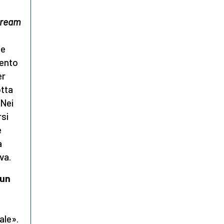
tream
le
mento
er
otta
 Nei
rsi
e
a
va.
 un
ale».