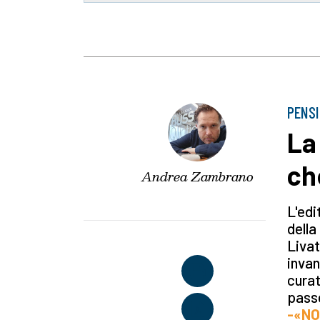
PENSI
La 
ch
Andrea Zambrano
L'edi
della 
Livat
invan
curat
passe
-«NO