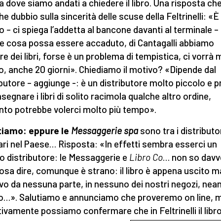
 dove siamo andati a chiedere il libro. Una risposta ch
e dubbio sulla sincerità delle scuse della Feltrinelli: «È
o – ci spiega l’addetta al bancone davanti al terminale –
e cosa possa essere accaduto, di Cantagalli abbiamo
e dei libri, forse è un problema di tempistica, ci vorrà 
, anche 20 giorni». Chiediamo il motivo? «Dipende dal
ibutore – aggiunge -: è un distributore molto piccolo e 
segnare i libri di solito racimola qualche altro ordine,
nto potrebbe volerci molto più tempo».
tiamo: eppure le
Messaggerie spa
sono tra i distributor
lari nel Paese… Risposta: «In effetti sembra esserci un
o distributore: le Messaggerie e
Libro Co
… non so davv
osa dire, comunque è strano: il libro è appena uscito 
ovo da nessuna parte, in nessuno dei nostri negozi, nea
o…». Salutiamo e annunciamo che proveremo on line, 
tivamente possiamo confermare che in Feltrinelli il libr