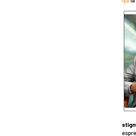
qui
la
stig
espre