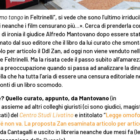
imo tango
in Feltrinelli”, si vede che sono l’ultimo irriduci
 neanche i film censurano più…». Cerca di prenderla co
 di ironia il giudice Alfredo Mantovano dopo essere sta
mato dal suo editore che il libro da lui curato che smon
olo per articolo il Ddl Zan, ad oggi non viene venduto nel
ie Feltrinelli. Ma la risata cede il passo subito all’amare
lla preoccupazione quando si passa ad analizzare la di
lla che ha tutta l’aria di essere una censura editoriale n
onti di un libro scomodo.
? Quello curato, appunto, da Mantovano
(in
assieme ad altri colleghi giuristi (ci sono giudici, magist
ati) del
Centro Studi Livatino
e intitolato “
Legge omofo
é non va. La proposta Zan esaminata articolo per artic
 da Cantagalli e uscito in libreria neanche due mesi fa (l