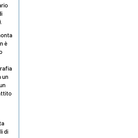
ario
i
.
monta
on è
o
.
grafia
n un
 un
ttito
ta
i di