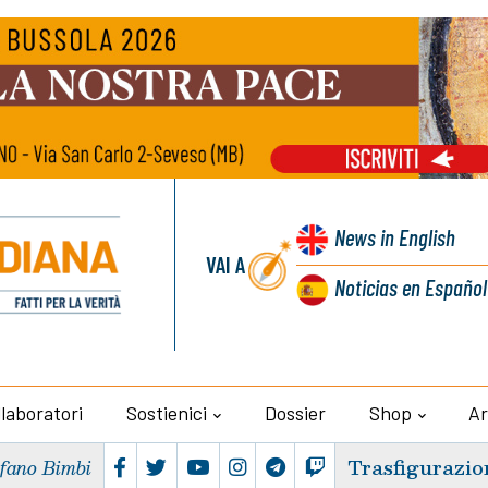
News
in English
VAI A
Noticias
en Español
llaboratori
Sostienici
Dossier
Shop
Ar
Trasfigurazio
efano Bimbi