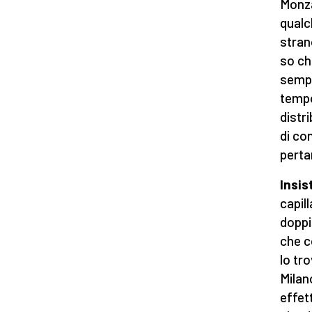
Monza
qualch
stran
so ch
sempr
tempo
distr
di con
perta
Insis
capil
doppi
che c
lo tr
Milan
effet