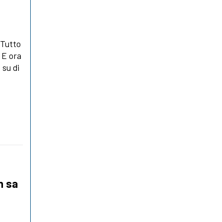
 Tutto
. E ora
 su di
n sa