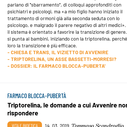
parlano di "sbarramento", di colloqui approfonditi con
psichiatri e psicologi, ma «a mio figlio hanno iniziato il
trattamento di ormoni già alla seconda seduta con lo
psicologo, e malgrado il parere negativo di altri medici».
il sistema è orientato a favorire la transizione di genere
si punta ai bambini, iniziando con la triptorelina, perché
loro la transizione è più efficace.
- CHIESA E TRANS, IL VIZIETTO DI AVVENIRE
- TRIPTORELINA, UN ASSE BASSETTI-MORRESI?
- DOSSIER: IL FARMACO BLOCCA-PUBERTA'
FARMACO BLOCCA-PUBERTÀ
Triptorelina, le domande a cui Avvenire no
rispondere
Tommaso Scandroglio
VITA E BIOETICA
14_03_2019