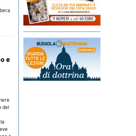
ibera
po e
enere
 del
la
deve