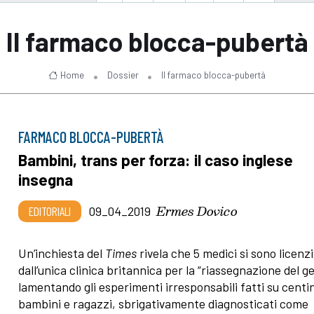
Il farmaco blocca-pubertà
Home
Dossier
Il farmaco blocca-pubertà
FARMACO BLOCCA-PUBERTÀ
Bambini, trans per forza: il caso inglese
insegna
Ermes Dovico
EDITORIALI
09_04_2019
Un’inchiesta del
Times
rivela che 5 medici si sono licenzi
dall’unica clinica britannica per la “riassegnazione del g
lamentando gli esperimenti irresponsabili fatti su centin
bambini e ragazzi, sbrigativamente diagnosticati come