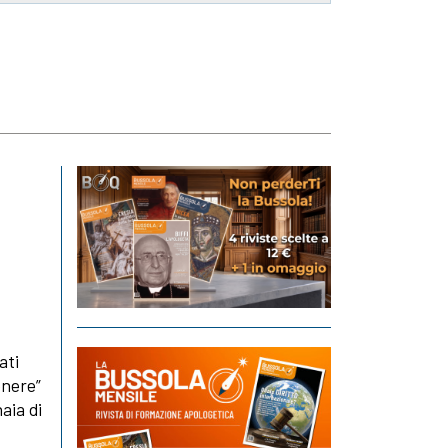
ati
enere”
aia di