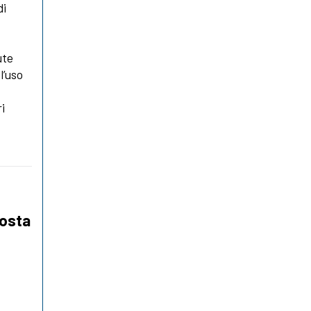
di
ute
l’uso
i
 osta