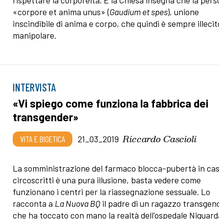
rispettare la corporeità. E la Chiesa insegna che la per
«corpore et anima unus» (
Gaudium et spes
), unione
inscindibile di anima e corpo, che quindi è sempre illecit
manipolare.
INTERVISTA
«Vi spiego come funziona la fabbrica dei
transgender»
Riccardo Cascioli
VITA E BIOETICA
21_03_2019
La somministrazione del farmaco blocca-pubertà in cas
circoscritti è una pura illusione, basta vedere come
funzionano i centri per la riassegnazione sessuale. Lo
racconta a
La Nuova BQ
il padre di un ragazzo transgen
che ha toccato con mano la realtà dell'ospedale Niguard