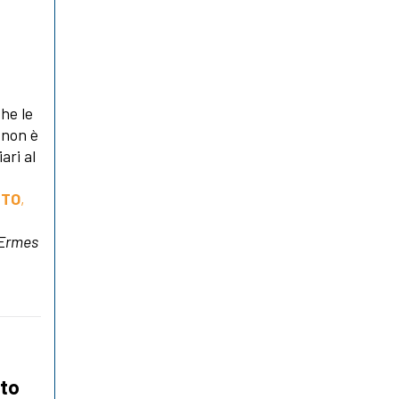
he le
 non è
ari al
TTO
,
 Ermes
tto