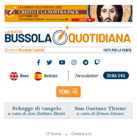
Newsletter
News
Noticias
DONA ORA
MENU
Schegge di vangelo
San Gaetano Thiene
a cura di don Stefano Bimbi
a cura di Ermes Dovico
Home
Cinema e tv