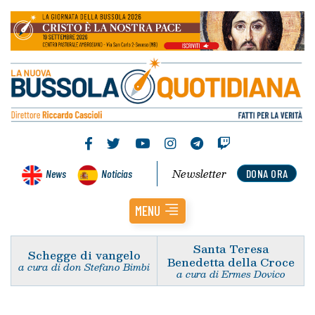
Newsletter
News
Noticias
DONA ORA
MENU
Santa Teresa
Schegge di vangelo
Benedetta della Croce
a cura di don Stefano Bimbi
a cura di Ermes Dovico