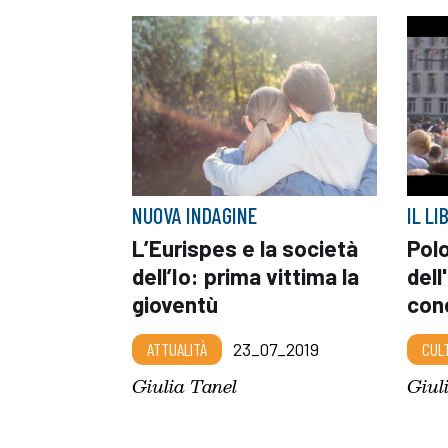
NUOVA INDAGINE
IL LI
L’Eurispes e la società
Polo
dell’Io: prima vittima la
dell
gioventù
con
ATTUALITÀ
23_07_2019
CUL
Giulia Tanel
Giul