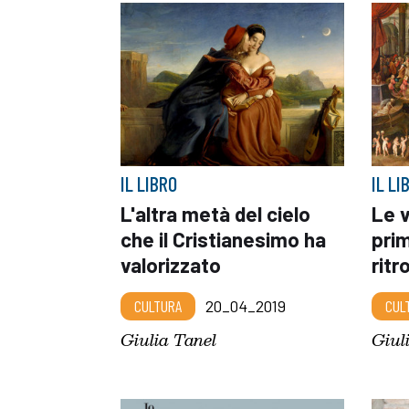
IL LIBRO
IL LI
L'altra metà del cielo
Le v
che il Cristianesimo ha
pri
valorizzato
ritr
CULTURA
20_04_2019
CUL
Giulia Tanel
Giul