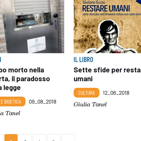
I
IL LIBRO
bo morto nella
Sette sfide per resta
ta, il paradosso
umani
a legge
CULTURA
12_06_2018
 E BIOETICA
09_08_2018
Giulia Tanel
ia Tanel