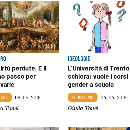
BRO
IDEOLOGIE
irtù perdute. E il
L'Università di Trento
mo passo per
schiera: vuole i corsi
ovarle
gender a scuola
TURA
09_04_2019
EDUCAZIONE
04_04_2019
ia Tanel
Giulia Tanel