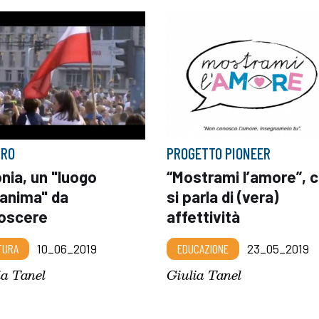
BRO
PROGETTO PIONEER
nia, un "luogo
“Mostrami l’amore”, c
'anima" da
si parla di (vera)
oscere
affettività
TURA
10_06_2019
EDUCAZIONE
23_05_2019
ia Tanel
Giulia Tanel