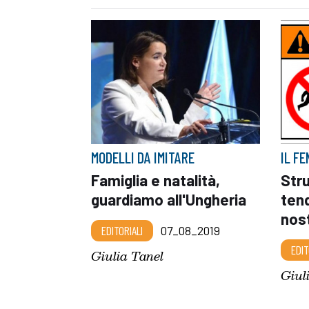
MODELLI DA IMITARE
IL F
Famiglia e natalità,
Stru
guardiamo all'Ungheria
tend
nos
EDITORIALI
07_08_2019
EDIT
Giulia Tanel
Giul