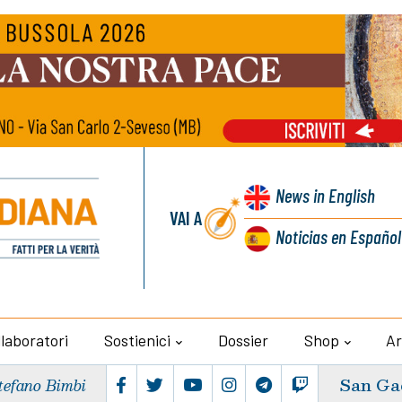
News
in English
VAI A
Noticias
en Español
llaboratori
Sostienici
Dossier
Shop
Ar
San Ga
tefano Bimbi