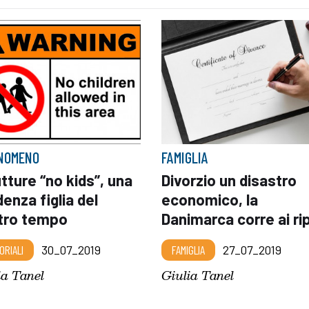
ENOMENO
FAMIGLIA
tture “no kids”, una
Divorzio un disastro
enza figlia del
economico, la
tro tempo
Danimarca corre ai rip
ORIALI
30_07_2019
FAMIGLIA
27_07_2019
ia Tanel
Giulia Tanel