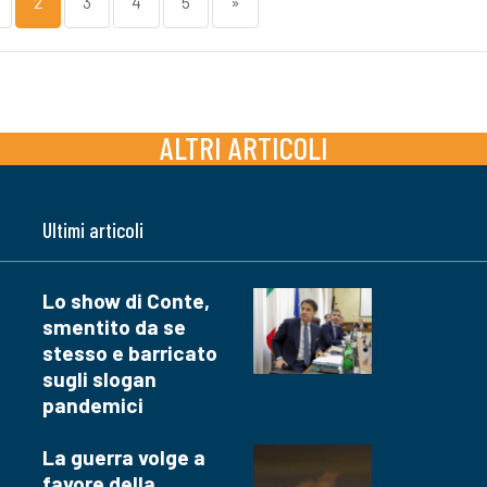
2
3
4
5
»
ALTRI ARTICOLI
Ultimi articoli
Lo show di Conte,
smentito da se
stesso e barricato
sugli slogan
pandemici
La guerra volge a
favore della