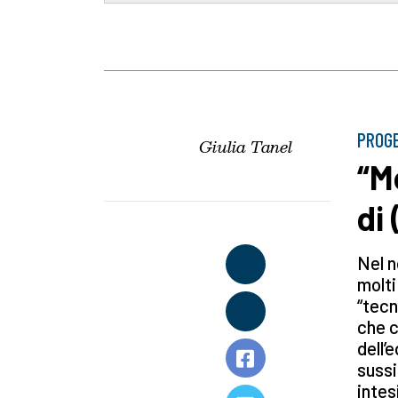
PROGE
Giulia Tanel
“M
di 
Nel n
molti
“tecn
che c
dell’
sussi
intes