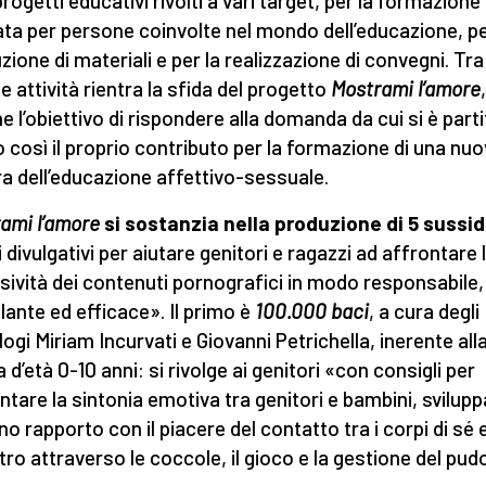
rogetti educativi rivolti a vari target, per la formazione
ta per persone coinvolte nel mondo dell’educazione, pe
zione di materiali e per la realizzazione di convegni. Tra
e attività rientra la sfida del progetto
Mostrami l’amore
e l’obiettivo di rispondere alla domanda da cui si è partit
 così il proprio contributo per la formazione di una nu
ra dell’educazione affettivo-sessuale.
ami l’amore
si sostanzia nella produzione di 5 sussid
 divulgativi per aiutare genitori e ragazzi ad affrontare 
sività dei contenuti pornografici in modo responsabile,
lante ed efficace». Il primo è
100.000 baci
, a cura degli
logi Miriam Incurvati e Giovanni Petrichella, inerente all
 d’età 0-10 anni: si rivolge ai genitori «con consigli per
tare la sintonia emotiva tra genitori e bambini, svilupp
o rapporto con il piacere del contatto tra i corpi di sé 
ltro attraverso le coccole, il gioco e la gestione del pud