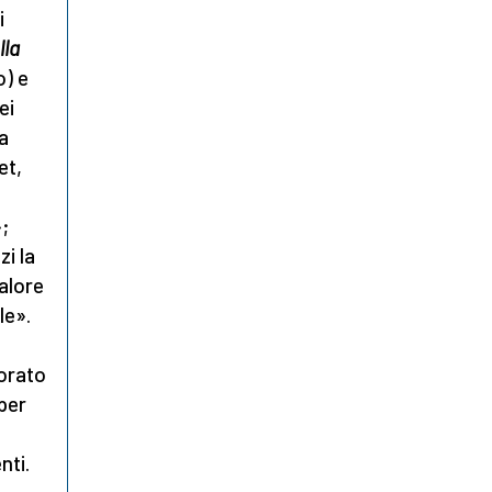
i
lla
o) e
ei
la
et,
;
zi la
valore
le».
borato
per
nti.