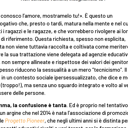
conosco l’amore, mostramelo tu!». È questo un
rogativo che, presto o tardi, matura nella mente e nel c
ti i ragazzi e le ragazze, e che vorrebbero rivolgere ai lo
i di riferimento. Questa richiesta, spesso non esplicita,
lta non viene tuttavia raccolta e coltivata come merite
e la sua trattazione viene delegata ad agenzie educati
, non sempre allineate e rispettose dei valori dei genitor
pesso riducono la sessualità a un mero “tecnicismo”. Il
, in un contesto sociale ipersessualizzato, che dice e 
 (troppo!), ma senza uno sguardo integrato e volto al v
sere delle persone.
mma, la confusione è tanta
. Ed è proprio nel tentativo
 un argine che nel 2014 è nata l’associazione di promoz
le
Progetto Pioneer
, che negli ultimi anni si è distinta per