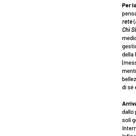
Per l
pensat
rete
(
Chi S
medic
gestio
della 
(mess
mentr
belle
di sé
Arriv
dallo
soli g
Intern