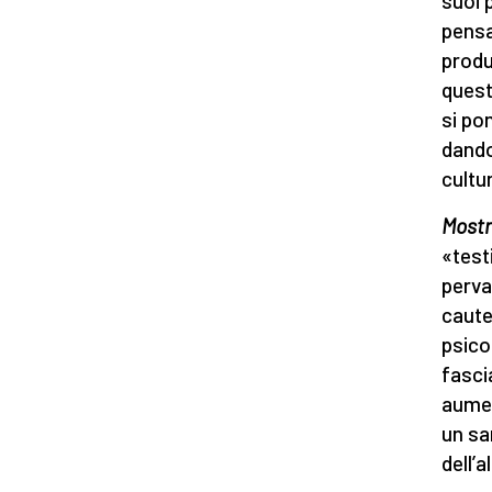
suoi p
pensa
produ
quest
si pon
dando
cultu
Mostr
«testi
perva
caute
psico
fascia
aumen
un san
dell’a