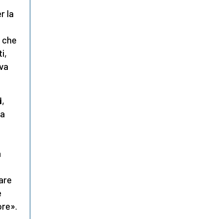
r la
, che
i,
ova
i
,
la
a
are
e
ore».