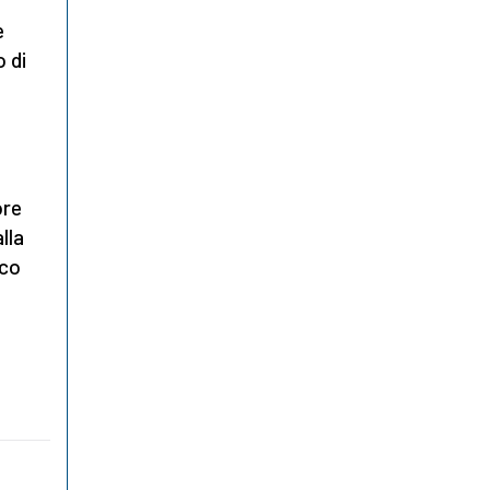
e
o di
ore
lla
co