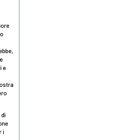
uore
ro
rebbe,
ve
i e
mostra
ero
 di
ione
 i