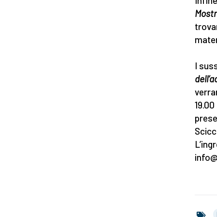
Infine
Mostr
trovar
mater
I sus
dell’
verra
19.00
prese
Scicc
L’ing
info@