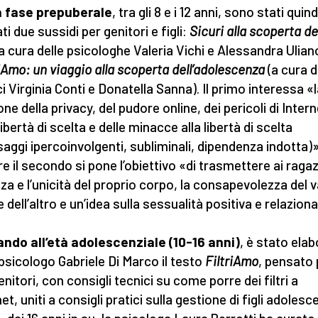
a fase prepuberale
, tra gli 8 e i 12 anni, sono stati quind
i due sussidi per genitori e figli:
Sicuri alla scoperta de
a cura delle psicologhe Valeria Vichi e Alessandra Ulian
iAmo: un viaggio alla scoperta dell’adolescenza
(a cura d
i Virginia Conti e Donatella Sanna). Il primo interessa «
ne della privacy, del pudore online, dei pericoli di Intern
libertà di scelta e delle minacce alla libertà di scelta
aggi ipercoinvolgenti, subliminali, dipendenza indotta)»
e il secondo si pone l’obiettivo «di trasmettere ai ragaz
zza e l’unicità del proprio corpo, la consapevolezza del 
 e dell’altro e un’idea sulla sessualità positiva e relaziona
ando all’età adolescenziale (10-16 anni)
, è stato ela
 psicologo Gabriele Di Marco il testo
FiltriAmo
, pensato 
enitori, con consigli tecnici su come porre dei filtri a
et, uniti a consigli pratici sulla gestione di figli adolesce