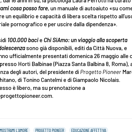
, dai 16 anni in su, la psicologa Laura Perrotti ha curato
ami cosa posso fare
, un manuale di autoaiuto «su com
e un equilibrio e capacità di libera scelta rispetto all’us
iale pornografico e per uscire dalla dipendenza».
sidi
100.000 baci
e
Chi SiAmo: un viaggio alla scoperta
adolescenza
sono già disponibili, editi da Città Nuova, e
nno ufficialmente presentati domenica 26 maggio alle 
 presso Horti Balbinae (Piazza Santa Balbina 8, Roma), a
nza degli autori, del presidente di
Progetto Pioneer
Mar
hitano, di Tonino Cantelmi e di Giampaolo Nicolais.
resso è libero, ma su prenotazione a
progettopioneer.com.
MOSTRAMI L'AMORE
PROGETTO PIONEER
EDUCAZIONE AFFETTIVA