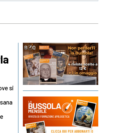
la
ove si
 sana
ue