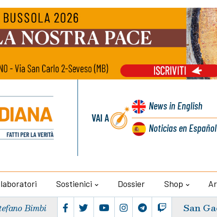
News
in English
VAI A
Noticias
en Español
llaboratori
Sostienici
Dossier
Shop
Ar
San Ga
tefano Bimbi