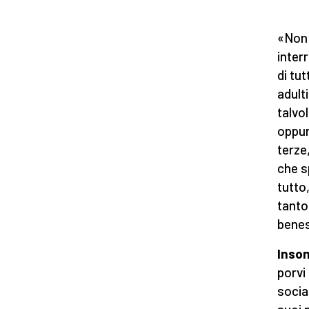
«Non 
inter
di tut
adult
talvo
oppur
terze
che s
tutto
tanto
benes
Inso
porvi
socia