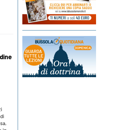
rdine
i
di
esa,