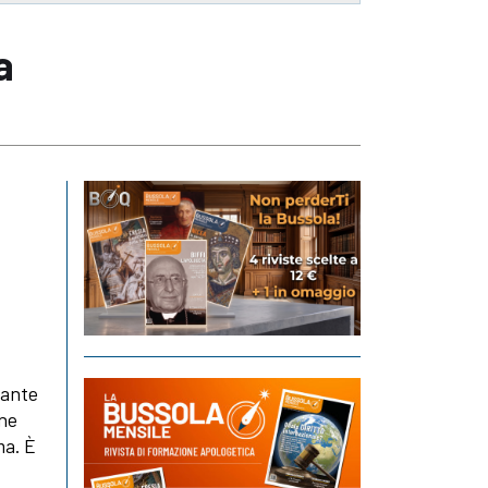
a
iante
one
ma. È