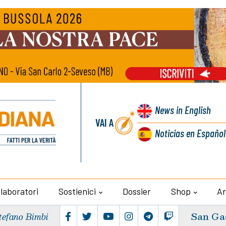
News
in English
VAI A
Noticias
en Español
llaboratori
Sostienici
Dossier
Shop
Ar
San Ga
tefano Bimbi