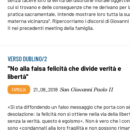
senza tacere loro la verità del disordine morale oggettiv
cui si trovano e delle conseguenze che ne derivano per l
pratica sacramentale, intende mostrare loro tutta la su
materna vicinanza". Ripercorriamo i discorsi di Giovanni
II nei precedenti meeting della famiglia.
VERSO DUBLINO/2
"No alla falsa felicità che divide verità e
libertà"
San Giovanni Paolo II
FAMIGLIA
21_08_2018
«Si sta diffondendo un falso messaggio che porta con s
desolazione: la felicità non si ottiene nella via della liber
senza la verità, questo è egoismo». Non è vero che i con
sono «condannati alla loro fragilità e non possono rima