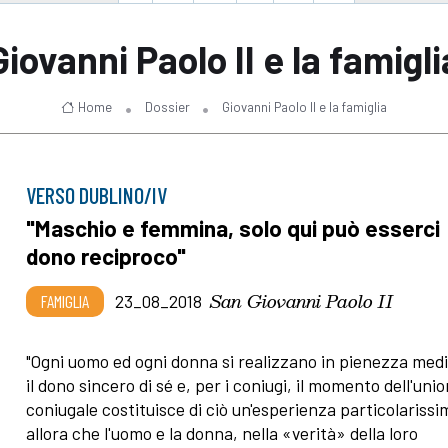
Giovanni Paolo II e la famigli
Home
Dossier
Giovanni Paolo II e la famiglia
VERSO DUBLINO/IV
"Maschio e femmina, solo qui può esserci
dono reciproco"
San Giovanni Paolo II
FAMIGLIA
23_08_2018
"Ogni uomo ed ogni donna si realizzano in pienezza med
il dono sincero di sé e, per i coniugi, il momento dell'uni
coniugale costituisce di ciò un'esperienza particolarissi
allora che l'uomo e la donna, nella «verità» della loro