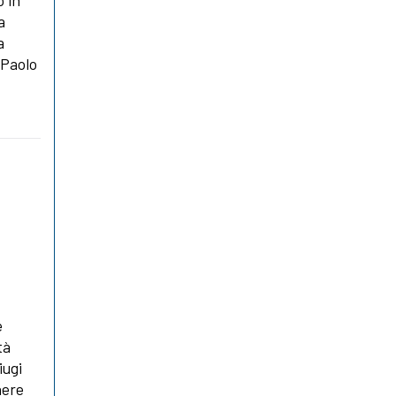
o in
a
a
 Paolo
é
tà
iugi
nere