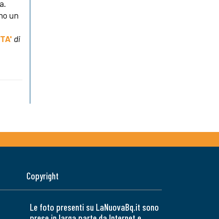
a.
ino un
TA'
di
Copyright
Le foto presenti su LaNuovaBq.it sono
prese in larga parte da Internet e