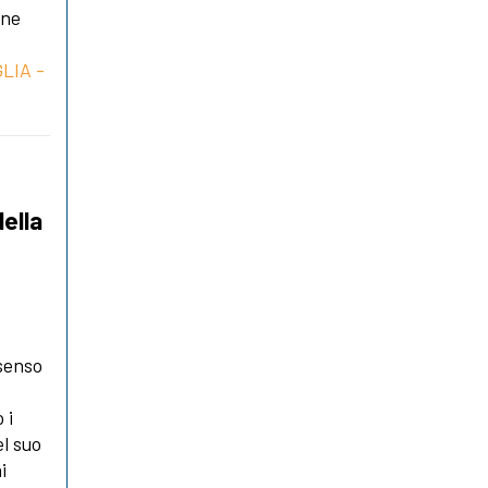
one
LIA -
ella
 senso
 i
el suo
i