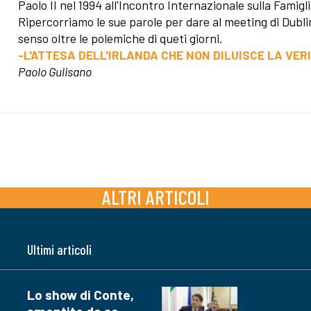
Paolo II nel 1994 all'Incontro Internazionale sulla Famigli
Ripercorriamo le sue parole per dare al meeting di Dubl
senso oltre le polemiche di queti giorni.
-L'ATTESA DELL'IRLANDA CHE NON DILUISCE LA VERI
Paolo Gulisano
ALTRI ARTICOLI
Ultimi articoli
Lo show di Conte,