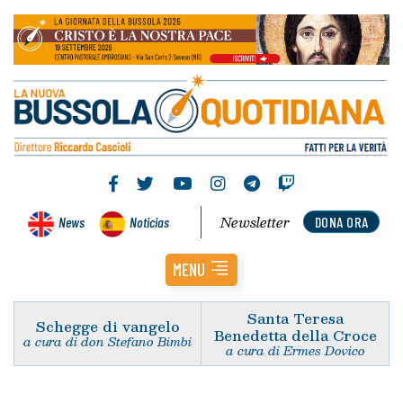
Newsletter
News
Noticias
DONA ORA
MENU
Santa Teresa
Schegge di vangelo
Benedetta della Croce
a cura di don Stefano Bimbi
a cura di Ermes Dovico