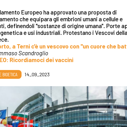
rlamento Europeo ha approvato una proposta di
amento che equipara gli embrioni umani a cellule e
ti, definendoli "sostanze di origine umana". Porte a
genetica e usi industriali. Protestano i Vescovi dell
ece.
rto, a Terni c'è un vescovo con "un cuore che bat
ommaso Scandroglio
DEO: Ricordiamoci dei vaccini
E BIOETICA
14_09_2023