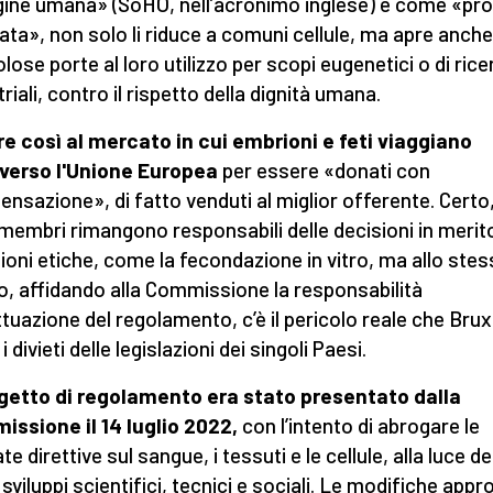
igine umana» (SoHO, nell’acronimo inglese) e come «pro
ata», non solo li riduce a comuni cellule, ma apre anche
olose porte al loro utilizzo per scopi eugenetici o di rice
riali, contro il rispetto della dignità umana.
re così al mercato in cu
i
embrioni e feti viaggiano
verso l'Unione
E
uropea
per essere «donati con
nsazione», di fatto venduti al miglior offerente. Certo,
 membri rimangono responsabili delle decisioni in merito
ioni etiche, come la fecondazione in vitro, ma allo ste
, affidando alla Commissione la responsabilità
attuazione del regolamento, c’è il pericolo reale che Brux
 i divieti delle legislazioni dei singoli Paesi.
ogetto di regolamento era stato presentato dalla
ssione il 14 luglio 2022,
con l’intento di abrogare le
e direttive sul sangue, i tessuti e le cellule, alla luce de
 sviluppi scientifici, tecnici e sociali. Le modifiche appr