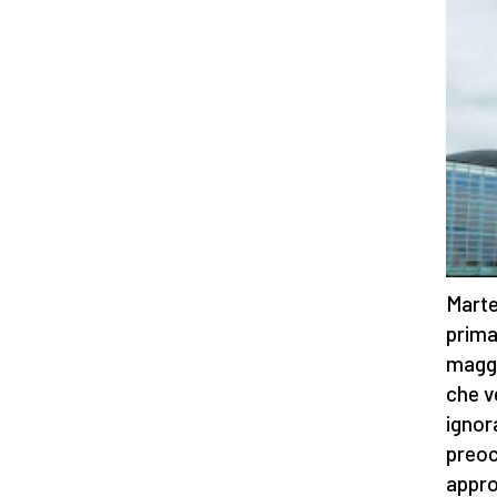
Marte
prima
maggi
che v
ignora
preoc
appro