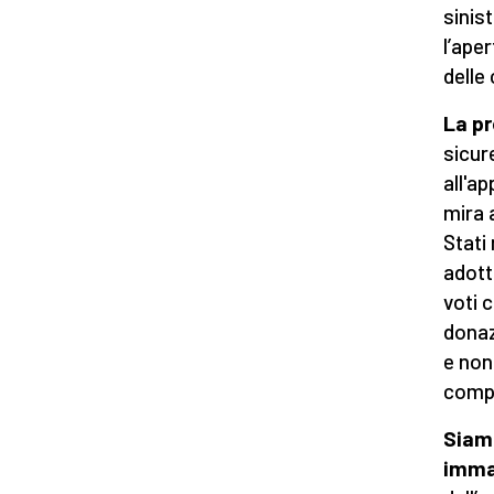
sinist
l’ape
delle
La pr
sicur
all'a
mira 
Stati
adott
voti c
donaz
e non
compe
Siamo
imma