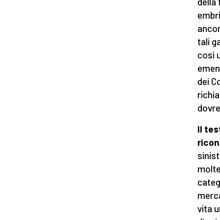
della 
embri
ancora
tali 
così 
emend
dei C
richia
dovre
I
l te
ricon
sinist
molte
catego
merca
vita 