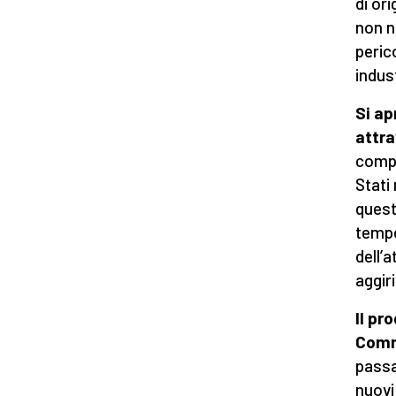
di or
non n
peric
indust
Si ap
attra
compe
Stati
quest
tempo
dell’
aggiri
Il pr
Commi
passat
nuovi