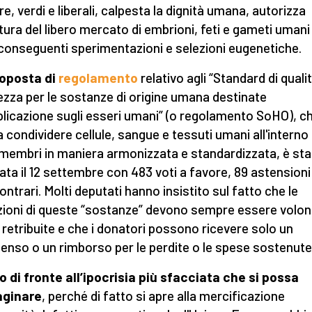
re, verdi e liberali, calpesta la dignità umana, autorizza
rtura del libero mercato di embrioni, feti e gameti umani
 conseguenti sperimentazioni e selezioni eugenetiche.
oposta di
regolam
ento
relativo agli “Standard di quali
ezza per le sostanze di origine umana destinate
pplicazione sugli esseri umani” (o regolamento SoHO), c
a condividere cellule, sangue e tessuti umani all'interno 
 membri in maniera armonizzata e standardizzata, è sta
ata il 12 settembre con 483 voti a favore, 89 astensioni
ontrari. Molti deputati hanno insistito sul fatto che le
ioni di queste “sostanze” devono sempre essere volon
 retribuite e che i donatori possono ricevere solo un
nso o un rimborso per le perdite o le spese sostenute
 di fronte all’ipocrisia più sfacciata che si
possa
ginare
, perché di fatto si apre alla mercificazione