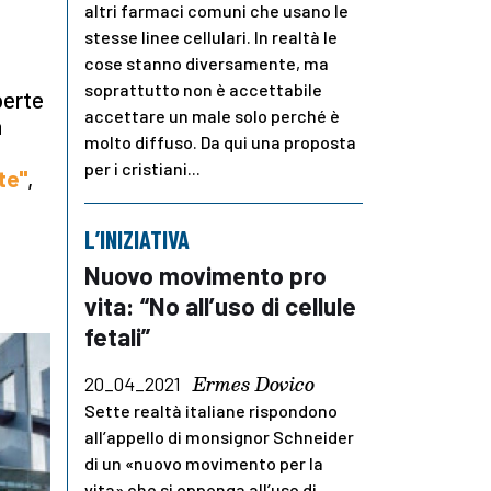
altri farmaci comuni che usano le
stesse linee cellulari. In realtà le
cose stanno diversamente, ma
soprattutto non è accettabile
perte
accettare un male solo perché è
a
molto diffuso. Da qui una proposta
per i cristiani...
te"
,
L’INIZIATIVA
Nuovo movimento pro
vita: “No all’uso di cellule
fetali”
Ermes Dovico
20_04_2021
Sette realtà italiane rispondono
all’appello di monsignor Schneider
di un «nuovo movimento per la
vita» che si opponga all’uso di