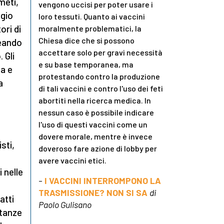
meti,
vengono uccisi per poter usare i
ggio
loro tessuti. Quanto ai vaccini
ori di
moralmente problematici, la
Chiesa dice che si possono
reando
accettare solo per gravi necessità
 Gli
e su base temporanea, ma
ia e
protestando contro la produzione
a
di tali vaccini e contro l'uso dei feti
abortiti nella ricerca medica. In
nessun caso è possibile indicare
l'uso di questi vaccini come un
dovere morale, mentre è invece
sti,
doveroso fare azione di lobby per
avere vaccini etici.
 nelle
-
I VACCINI INTERROMPONO LA
TRASMISSIONE? NON SI SA
di
atti
Paolo Gulisano
stanze