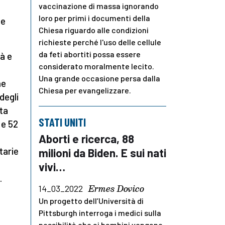
vaccinazione di massa ignorando
loro per primi i documenti della
 e
Chiesa riguardo alle condizioni
richieste perché l'uso delle cellule
da feti abortiti possa essere
tà e
considerato moralmente lecito.
Una grande occasione persa dalla
he
Chiesa per evangelizzare.
degli
ta
STATI UNITI
 e 52
Aborti e ricerca, 88
tarie
milioni da Biden. E sui nati
vivi…
.
Ermes Dovico
14_03_2022
Un progetto dell’Università di
Pittsburgh interroga i medici sulla
possibilità che ai bambini vengano