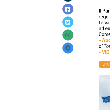
Il Pa
regol
tessu
ad eu
Com
- Abo
di T
- VI
VITA 