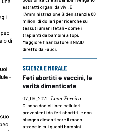
a una
estratti organi da vivi. E
l’Amministrazione Biden stanzia 88
gli
milioni di dollari per ricerche su
tessuti umani fetali - come i
opeo
trapianti da bambini a topi.
a o di
Maggiore finanziatore il NIAID
diretto da Fauci.
SCIENZA E MORALE
suoi
lule -
Feti abortiti e vaccini, le
verità dimenticate
Leon Pereira
07_06_2021
Ci sono dodici linee cellulari
a
provenienti da feti abortiti, e non
 suo
bisogna dimenticare il modo
opeo
atroce in cui questi bambini