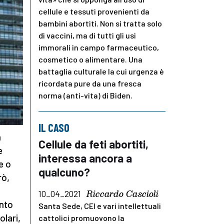
cellule e tessuti provenienti da
bambini abortiti. Non si tratta solo
di vaccini, ma di tutti gli usi
immorali in campo farmaceutico,
cosmetico o alimentare. Una
battaglia culturale la cui urgenza è
ricordata pure da una fresca
norma (anti-vita) di Biden.
IL CASO
n
Cellule da feti abortiti,
e
interessa ancora a
e o
qualcuno?
rò,
Riccardo Cascioli
10_04_2021
ento
Santa Sede, CEI e vari intellettuali
olari,
cattolici promuovono la