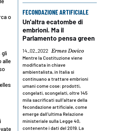
le
FECONDAZIONE ARTIFICIALE
rca o
Un'altra ecatombe di
embrioni. Ma il
Parlamento pensa green
Ermes Dovico
14_02_2022
 gli
Mentre la Costituzione viene
 alle
modificata in chiave
sso
ambientalista, in Italia si
continuano a trattare embrioni
elles
umani come cose: prodotti,
congelati, scongelati, oltre 145
mila sacrificati sull'altare della
fecondazione artificiale, come
emerge dall'ultima Relazione
i
ministeriale sulla Legge 40,
contenente i dati del 2019. La
ovate