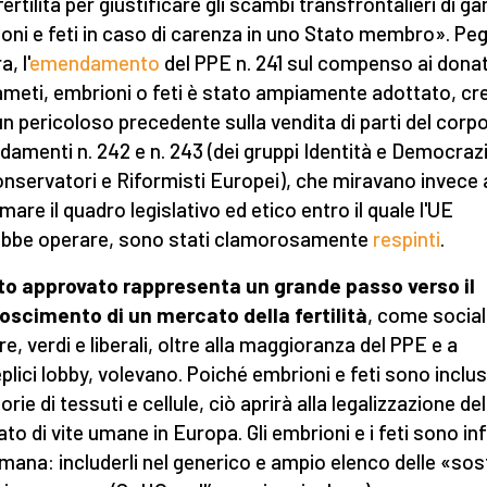
fertilità per giustificare gli scambi transfrontalieri di ga
oni e feti in caso di carenza in uno Stato membro». Pe
, l'
emendamento
del PPE n. 241 sul compenso ai donat
gameti, embrioni o feti è stato ampiamente adottato, c
un pericoloso precedente sulla vendita di parti del corpo.
amenti n. 242 e n. 243 (dei gruppi Identità e Democraz
onservatori e Riformisti Europei), che miravano invece 
mare il quadro legislativo ed etico entro il quale l'UE
bbe operare, sono stati clamorosamente
respinti
.
sto approvato rappresenta un grande passo verso il
oscimento di un mercato della fertilità
, come sociali
re, verdi e liberali, oltre alla maggioranza del PPE e a
plici lobby, volevano. Poiché embrioni e feti sono inclusi
rie di tessuti e cellule, ciò aprirà alla legalizzazione del
to di vite umane in Europa. Gli embrioni e i feti sono inf
umana: includerli nel generico e ampio elenco delle «so