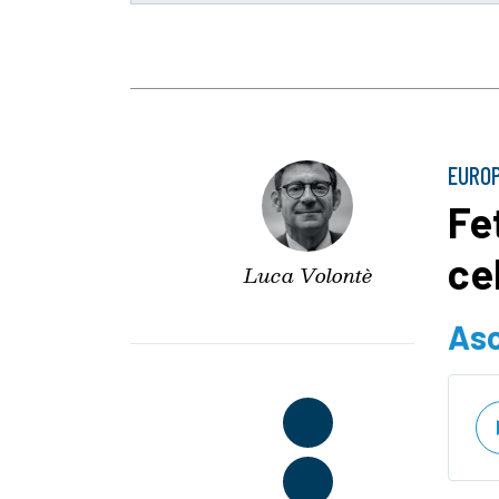
EURO
Fe
ce
Luca Volontè
Asc