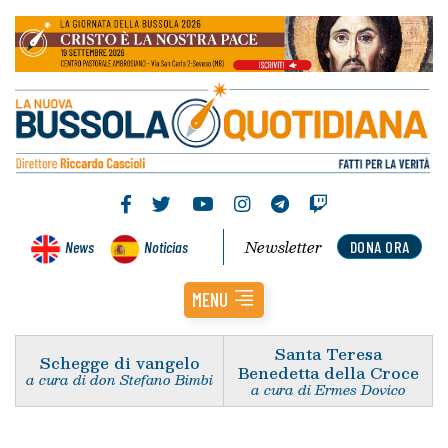
Newsletter
News
Noticias
DONA ORA
MENU
Santa Teresa
Schegge di vangelo
Benedetta della Croce
a cura di don Stefano Bimbi
a cura di Ermes Dovico