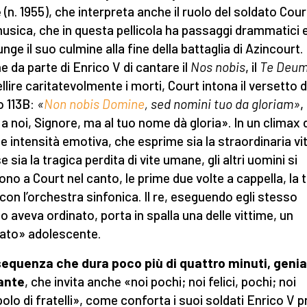
e
(n. 1955), che interpreta anche il ruolo del soldato Cour
usica, che in questa pellicola ha passaggi drammatici e l
unge il suo culmine alla fine della battaglia di Azincourt
ne da parte di Enrico V di cantare il
Nos nobis
, il
Te Deu
llire caritatevolmente i morti, Court intona il versetto d
 113B:
«
Non nobis Domine
, sed nomini tuo da gloriam»
,
a noi, Signore, ma al tuo nome dà gloria». In un climax 
e intensità emotiva, che esprime sia la straordinaria vi
e sia la tragica perdita di vite umane, gli altri uomini si
ono a Court nel canto, le prime due volte a cappella, la 
 con l’orchestra sinfonica. Il re, eseguendo egli stesso
o aveva ordinato, porta in spalla una delle vittime, un
ato» adolescente.
equenza che dura poco più di quattro minuti, genia
ante
, che invita anche «noi pochi; noi felici, pochi; noi
olo di fratelli», come conforta i suoi soldati Enrico V 