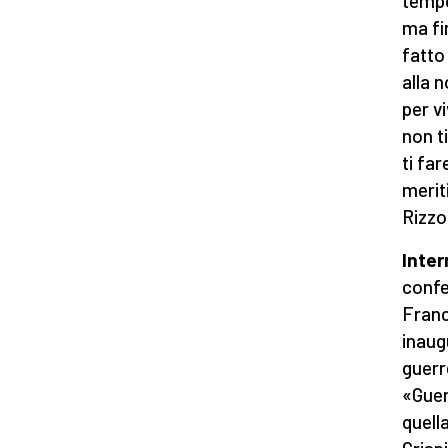
tempo
ma fi
fatto 
alla 
per v
non t
ti fa
merit
Rizzol
Inter
confe
Franci
inaug
guerre
«Guer
quella