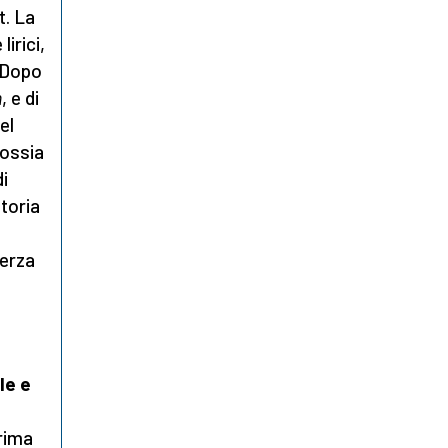
t. La
irici,
. Dopo
m
, e di
el
 ossia
di
ttoria
terza
le e
prima