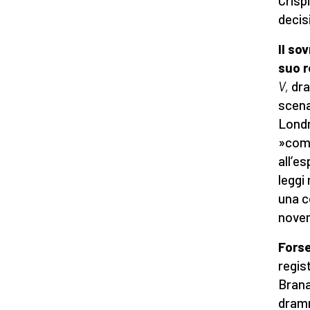
Crispi
decisi
Il so
suo r
V,
dra
scena
Londr
»come
all
’
esp
leggi
una c
novem
Forse
regis
Brana
dramm