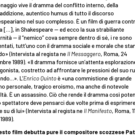
naggio vive il dramma del conflitto interno, della
addizione, autentico humus di tutto il discorso
speariano nel suo complesso. È un film di guerra contr
a […], in Shakespeare — ed ecco la sua strabiliante
nità — il “nemico” cova sempre dentro di sé, i re sono
ntati, tutt’uno con il dramma sociale e morale che sta
do» (Intervista al regista ne
Il Messaggero
, Roma, 24
bre 1989). «Il dramma fornisce un’attenta esplorazion
gonista, costretto ad affrontare le pressioni del suo ru
ndo…». L’
Enrico Quinto
è «una commistione di grande
no personale, tragico eroismo, ma anche di notevole
ltà. È un assassino. Ciò che rende il dramma così pote
o spettatore deve pensarci due volte prima di esprimer
 su di lui» (Intervista al regista ne
Il Manifesto
, Roma, 1
 1989).
esto film debutta pure il compositore scozzese Pat