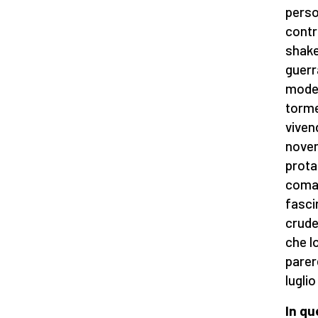
perso
contr
shake
guerr
moder
torme
viven
novem
prota
coma
fasci
crude
che l
parere
luglio
In qu