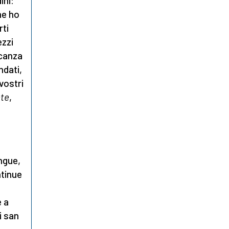
ini:
me ho
rti
ezzi
ncanza
ndati,
vostri
te
,
angue,
ntinue
e
e a
di san