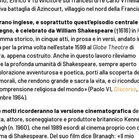
no, Enrico V fu vincitore sui francesi di re Carlo VI nella
va battaglia di Azincourt, villaggio nel nord della Franci
vrano inglese, e soprattutto quest’episodio centrale
egno, è celebrato da William Shakespeare
(†1616) in
mma storico, in cinque atti, in prosa e in versi, andato i
 per la prima volta nell’estate 1599 al
Globe Theatre
di
a, appena costruito. Anche in questo lavoro rileviamo
 la profonda umanità di Shakespeare, sempre aperto
lorazione avventurosa e poetica, porti alla scoperta de
 morali, che rendono grande e sacra la vita, e ci ricondu
omprensione religiosa del mondo» (Paolo VI,
Discorso
,
bre 1964).
 molti ricorderanno la versione cinematografica
de
ta, attore, sceneggiatore e produttore britannico Kenn
gh (n. 1960), che nel 1989 esordì al cinema proprio con 
a di Shakespeare. Del suo film dice Branagh: «Il mio