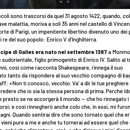
ecoli sono trascorsi da quel 31 agosto 1422, quando, col
ave malattia, moriva a soli 35 anni nel castello di Vince
orte di Parigi, un impenitente libertino divenuto uno dei 
i re del suo popolo: Enrico V d’Inghilterra.
incipe di Galles era nato nel settembre 1387
a Monmo
 sudorientale, figlio primogenito di Enrico IV. Salito al 
anni, così come racconta Shakespeare, rinnega il suo
to tanto da rispondere al suo vecchio compagno di bag
aff: «Non ti conosco, vecchio. Va’ a dir le tue preghiere
redere che io sia la stessa persona di prima. Perché Idd
e presto se ne accorgerà il mondo — che ho rinnegato i
orsi; e così rinnegherò anche colo che, in essi, mi furo
gni. Quando sentirai dire che sono tornato quel che er
a vieni pure a me e anche tu tornerai ad essere quel che 