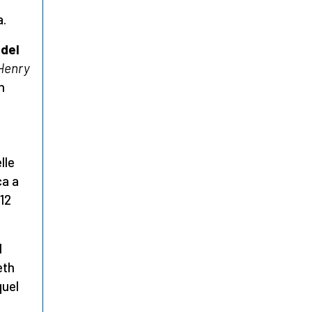
a.
 del
Henry
n
lle
ca a
 12
l
eth
quel