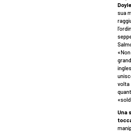
Doyl
sua m
raggi
l’ordi
seppe
Salmo
«Non 
grand
ingles
unisc
volta
quant
«sold
Una s
tocc
manip