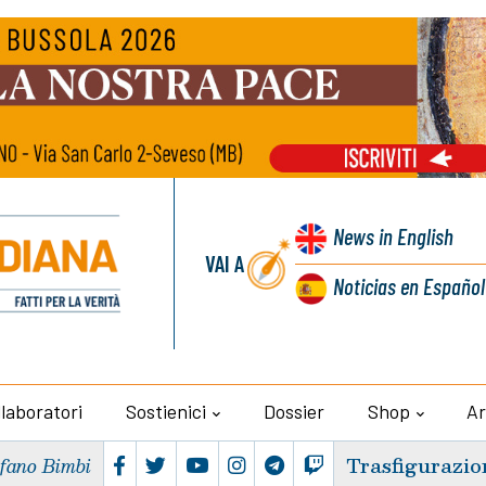
News
in English
VAI A
Noticias
en Español
llaboratori
Sostienici
Dossier
Shop
Ar
Trasfigurazio
efano Bimbi