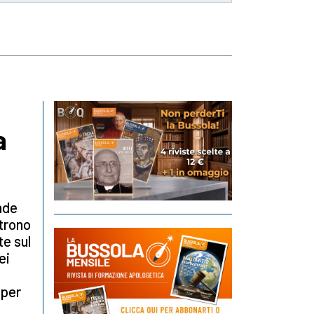
a
nde
 trono
e sul
ei
 per