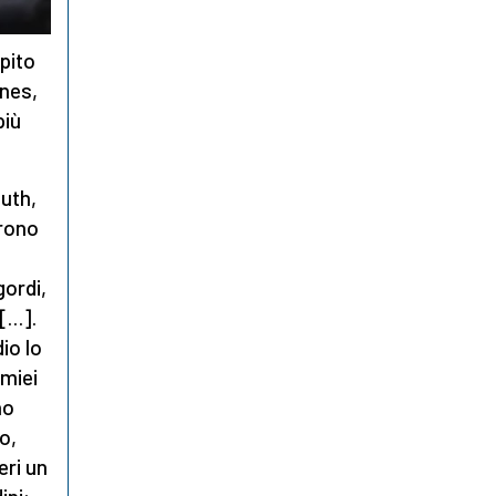
pito
nnes,
più
uth,
trono
ordi,
 […].
io lo
 miei
no
o,
eri un