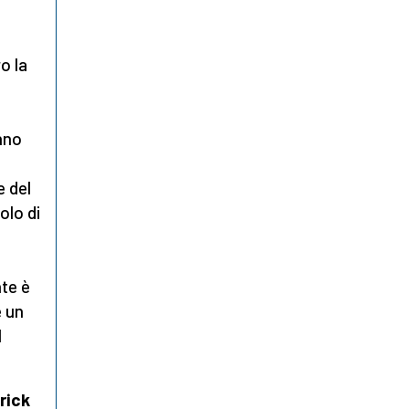
o la
nno
e del
olo di
nte è
e un
1
rick