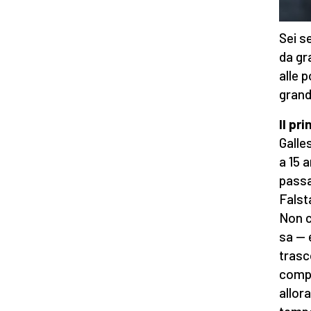
Sei s
da gr
alle p
grand
Il pr
Galles
a 15 
passa
Falst
Non c
sa — 
trasc
compa
allor