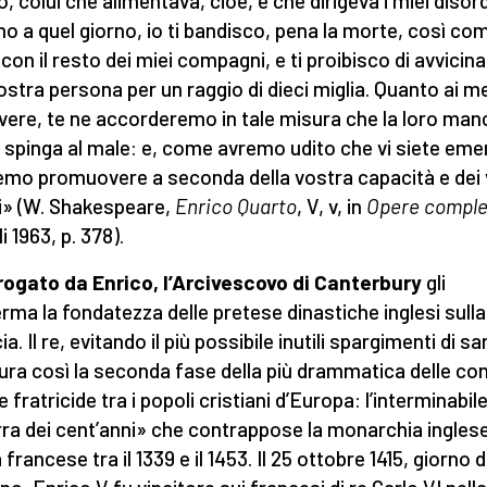
, colui che alimentava, cioè, e che dirigeva i miei disord
no a quel giorno, io ti bandisco, pena la morte, così co
con il resto dei miei compagni, e ti proibisco di avvicina
nostra persona per un raggio di dieci miglia. Quanto ai m
ivere, te ne accorderemo in tale misura che la loro ma
i spinga al male: e, come avremo udito che vi siete eme
remo promuovere a seconda della vostra capacità e dei 
i» (W. Shakespeare,
Enrico Quarto
, V, v, in
Opere comple
i 1963, p. 378).
rogato da Enrico, l’Arcivescovo di Canterbury
gli
rma la fondatezza delle pretese dinastiche inglesi sulla
a. Il re, evitando il più possibile inutili spargimenti di s
ura così la seconda fase della più drammatica delle co
 fratricide tra i popoli cristiani d’Europa: l’interminabil
ra dei cent’anni» che contrappose la monarchia ingles
 francese tra il 1339 e il 1453. Il 25 ottobre 1415, giorno 