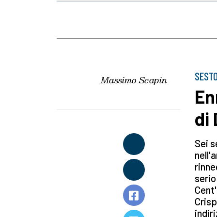
SESTO
Massimo Scapin
Enr
di 
Sei s
nell'
rinne
serio
Cent'
Crisp
indir