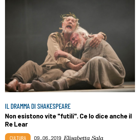
IL DRAMMA DI SHAKESPEARE
Non esistono vite "futili". Ce lo dice anche il
Re Lear
Elisabetta Sala
CULTURA
09_06_2019