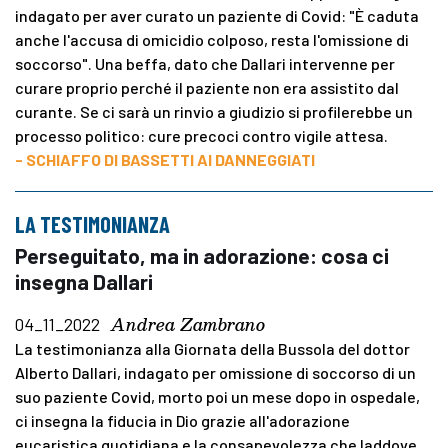
indagato per aver curato un paziente di Covid: "È caduta
anche l'accusa di omicidio colposo, resta l'omissione di
soccorso". Una beffa, dato che Dallari intervenne per
curare proprio perché il paziente non era assistito dal
curante. Se ci sarà un rinvio a giudizio si profilerebbe un
processo politico: cure precoci contro vigile attesa.
- SCHIAFFO DI BASSETTI AI DANNEGGIATI
LA TESTIMONIANZA
Perseguitato, ma in adorazione: cosa ci
insegna Dallari
Andrea Zambrano
04_11_2022
La testimonianza alla Giornata della Bussola del dottor
Alberto Dallari, indagato per omissione di soccorso di un
suo paziente Covid, morto poi un mese dopo in ospedale,
ci insegna la fiducia in Dio grazie all'adorazione
eucaristica quotidiana e la consapevolezza che laddove