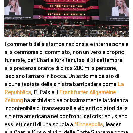
I commenti della stampa nazionale e internazionale
alla cerimonia di commiato, non un vero e proprio
funerale, per Charlie Kirk tenutasi il 21 settembre
alla presenza orante di circa 200 mila persone,
lasciano l’amaro in bocca. Un astio malcelato di
alcune testate della sinistra barricadera come
La
Repubblica
, El Pais e il
Frankfurter Allgemeine
Zeitung
ha archiviato velocissimamente la violenza
incontenibile di transessuali e violenti odiatori della
sinistra americana nei confronti dei cristiani, siano
essi studenti di una scuola a
Minneapolis
, leader
alla Charlie Kirk o giudici della Corte Suprema come