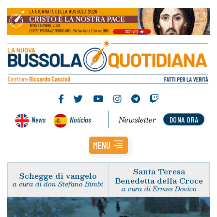
Newsletter
News
Noticias
DONA ORA
MENU
Santa Teresa
Schegge di vangelo
Benedetta della Croce
a cura di don Stefano Bimbi
a cura di Ermes Dovico