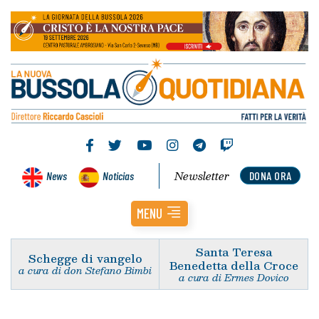
Newsletter
News
Noticias
DONA ORA
MENU
Santa Teresa
Schegge di vangelo
Benedetta della Croce
a cura di don Stefano Bimbi
a cura di Ermes Dovico