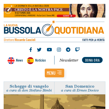
Newsletter
News
Noticias
DONA ORA
MENU
Schegge di vangelo
San Domenico
a cura di don Stefano Bimbi
a cura di Ermes Dovico