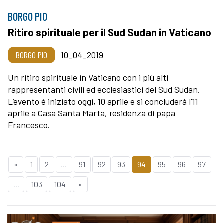
BORGO PIO
Ritiro spirituale per il Sud Sudan in Vaticano
BORGO PIO
10_04_2019
Un ritiro spirituale in Vaticano con i più alti
rappresentanti civili ed ecclesiastici del Sud Sudan.
L’evento è iniziato oggi, 10 aprile e si concluderà l'11
aprile a Casa Santa Marta, residenza di papa
Francesco.
«
1
2
...
91
92
93
94
95
96
97
...
103
104
»