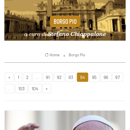
BORGO PIO
a cura di
Stefano Chiappalone
Home
Borgo Pio
«
1
2
...
91
92
93
94
95
96
97
...
103
104
»