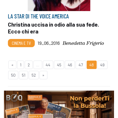
LA STAR DI THE VOICE AMERICA
Christina uccisa in odio alla sua fede.
Ecco chi era
Benedetta Frigerio
CINEMA E TV
19_06_2016
«
1
2
...
44
45
46
47
48
49
50
51
52
»