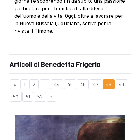
giornali e scoprendo fin da subito una passione
particolare per i temi legati alla difesa
dell'uomo e della vita. Oggi, oltre a lavorare per
la Nuova Bussola Quotidiana, scrivo per la
rivista Il Timone.
Articoli di Benedetta Frigerio
«
1
2
...
44
45
46
47
48
49
50
51
52
»