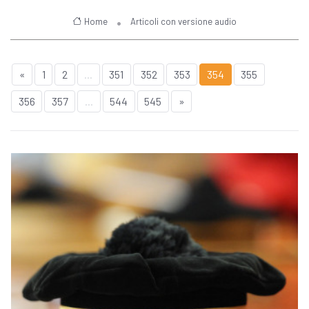
Home
Articoli con versione audio
«
1
2
...
351
352
353
354
355
356
357
...
544
545
»