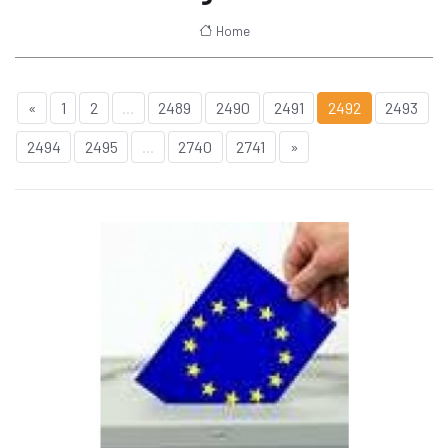
Home
«
1
2
...
2489
2490
2491
2492
2493
2494
2495
...
2740
2741
»