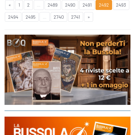
«
1
2
...
2489
2490
2491
2492
2493
2494
2495
...
2740
2741
»