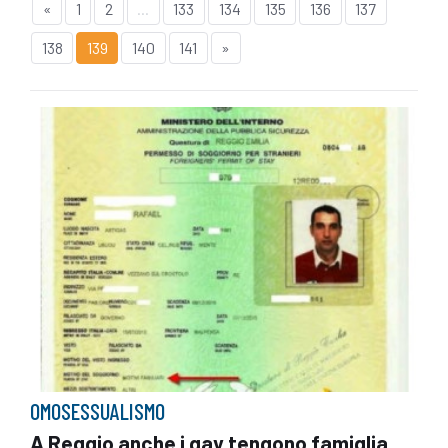
«
1
2
...
133
134
135
136
137
138
139
140
141
»
OMOSESSUALISMO
A Reggio anche i gay tengono famiglia