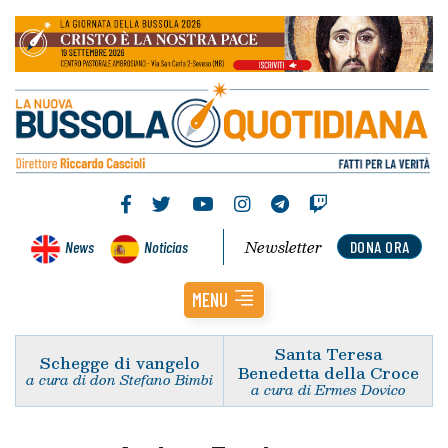
Newsletter
News
Noticias
DONA ORA
MENU
Santa Teresa
Schegge di vangelo
Benedetta della Croce
a cura di don Stefano Bimbi
a cura di Ermes Dovico