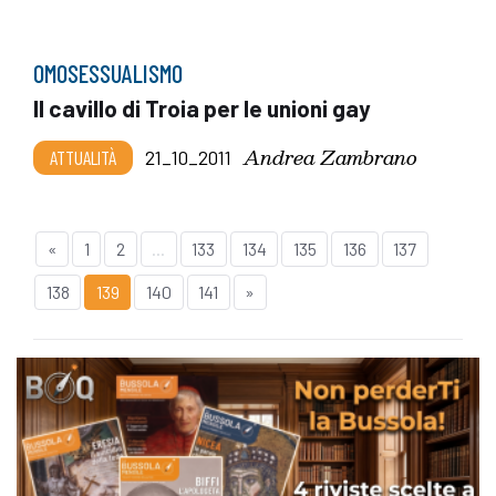
OMOSESSUALISMO
Il cavillo di Troia per le unioni gay
Andrea Zambrano
ATTUALITÀ
21_10_2011
«
1
2
...
133
134
135
136
137
138
139
140
141
»