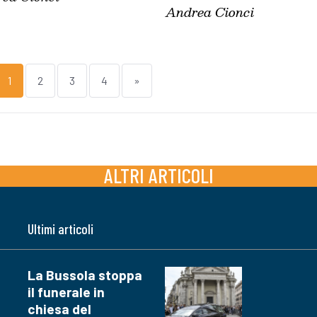
Andrea Cionci
1
2
3
4
»
ALTRI ARTICOLI
Ultimi articoli
La Bussola stoppa
il funerale in
chiesa del