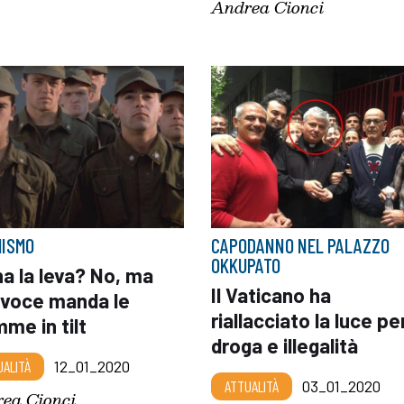
Andrea Cionci
ISMO
CAPODANNO NEL PALAZZO
OKKUPATO
a la leva? No, ma
Il Vaticano ha
 voce manda le
riallacciato la luce pe
me in tilt
droga e illegalità
UALITÀ
12_01_2020
ATTUALITÀ
03_01_2020
ea Cionci