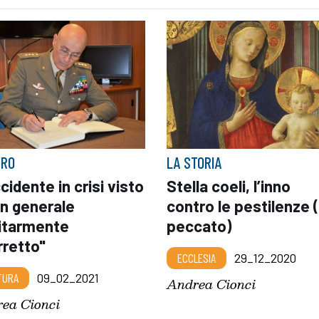
BRO
LA STORIA
cidente in crisi visto
Stella coeli, l’inno
un generale
contro le pestilenze (e
litarmente
peccato)
rretto"
ECCLESIA
29_12_2020
TURA
09_02_2021
Andrea Cionci
ea Cionci