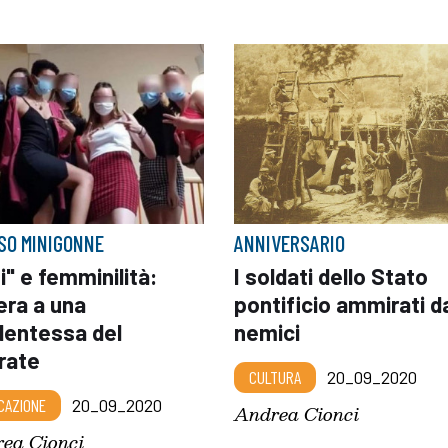
ASO MINIGONNE
ANNIVERSARIO
i" e femminilità:
I soldati dello Stato
era a una
pontificio ammirati d
dentessa del
nemici
rate
CULTURA
20_09_2020
CAZIONE
20_09_2020
Andrea Cionci
ea Cionci