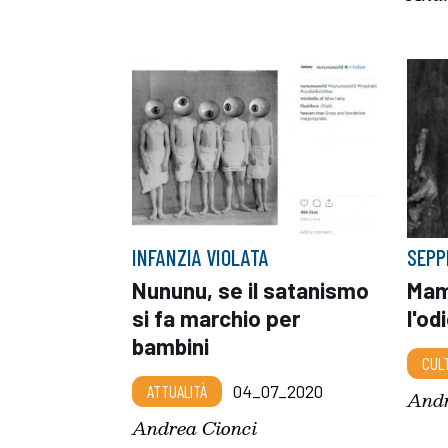
INFANZIA VIOLATA
SEPP
Nununu, se il satanismo
Mam
si fa marchio per
l'od
bambini
CUL
ATTUALITÀ
04_07_2020
Andr
Andrea Cionci