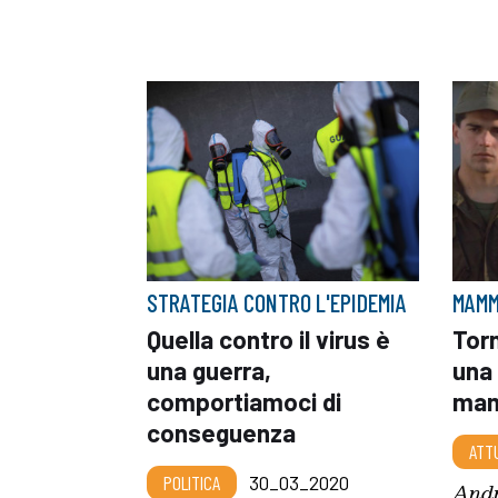
STRATEGIA CONTRO L'EPIDEMIA
MAMM
Quella contro il virus è
Torn
una guerra,
una
comportiamoci di
mam
conseguenza
ATT
POLITICA
30_03_2020
Andr