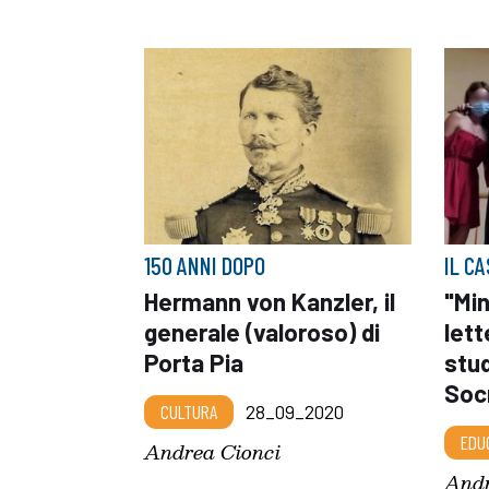
150 ANNI DOPO
IL C
Hermann von Kanzler, il
"Min
generale (valoroso) di
lett
Porta Pia
stu
Soc
CULTURA
28_09_2020
EDU
Andrea Cionci
Andr