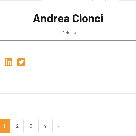
Andrea Cionci
Home
1
2
3
4
»