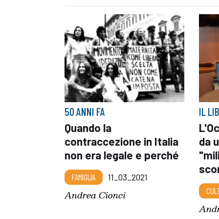
50 ANNI FA
IL LI
Quando la
L'Oc
contraccezione in Italia
da 
non era legale e perché
"mi
sco
FAMIGLIA
11_03_2021
CUL
Andrea Cionci
Andr