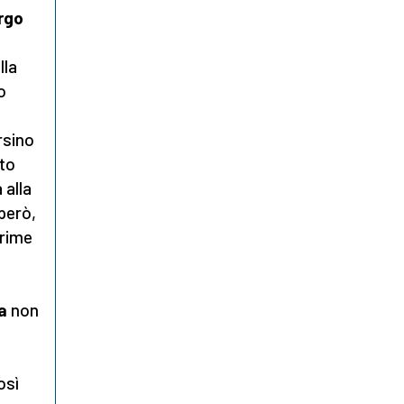
argo
lla
o
rsino
tto
 alla
 però,
prime
fa
non
osì