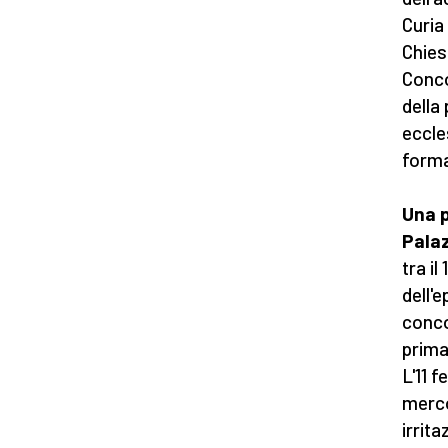
Curia
Chiesa
Conco
della
eccle
forma
Una p
Pala
tra il
dell'
conco
prima
L'11 
merco
irrit