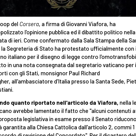
oop del
Corsera
, a firma di Giovanni Viafora, ha
olizzato l'opinione pubblica ed il dibattito politico nella
ata di ieri. Come confermato dalla Sala Stampa della Sa
 la Segreteria di Stato ha protestato ufficialmente con i
no italiano per il disegno di legge contro l'omotransfob
tto in una nota consegnata dal segretario vaticano per 
rti con gli Stati, monsignor Paul Richard
gher, all'ambasciatore d'Italia presso la Santa Sede, Pie
tiani.
do quanto riportato nell'articolo da Viafora,
nella l
ticano avrebbe lamentato il fatto che "alcuni contenuti a
 proposta legislativa in esame presso il Senato riducono
à garantita alla Chiesa Cattolica dall'articolo 2, commi 1
accordo di revisione del Concordato". Per il dicastero del