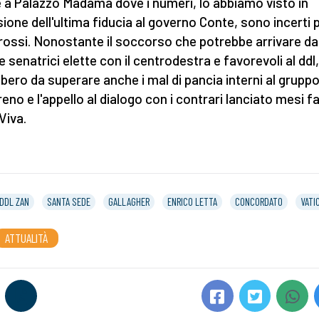
 a Palazzo Madama dove i numeri, lo abbiamo visto in
ione dell'ultima fiducia al governo Conte, sono incerti p
orossi. Nonostante il soccorso che potrebbe arrivare da
 senatrici elette con il centrodestra e favorevoli al ddl,
bero da superare anche i mal di pancia interni al gruppo
eno e l'appello al dialogo con i contrari lanciato mesi f
 Viva.
DDL ZAN
SANTA SEDE
GALLAGHER
ENRICO LETTA
CONCORDATO
VATI
ATTUALITÀ