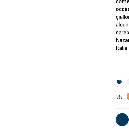
com'è
occas
giall
alcune
sareb
Nazar
Italia