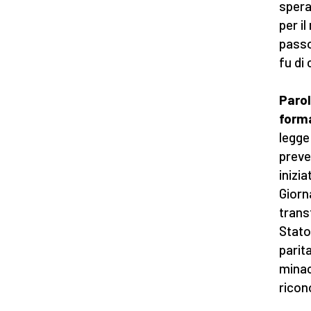
spera
per il
passo
fu di
Parol
form
legge
preve
inizi
Giorn
trans
Stato
parit
minac
ricon