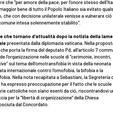
re che "per amore della pace, per l’onore stesso dell’Ital
 maggior bene di tutto il Popolo Italiano sia evitato quals
, che con decisione unilaterale venisse a vulnerare ciò
 comune intesa solennemente stabilito".
e che tornano d'attualità dopo la notizia della lam
ale
presentata dalla diplomazia vaticana. Nella propost
 che porta la firma del deputato Pd, all'articolo 7 comma
de l'organizzazione nelle scuole di “cerimonie, incontri,
ative” sul tema dell’omotransfobia in vista della neonata
ata internazionale contro l'omofobia, la bifobia e la
fobia. Nella nota recapitata a Sebastiani, la Segreteria d
 ha espresso preoccupazione per il fatto che le scuole
arie cattoliche non siano esenti da ciò, riscontrandovi 
cia per la "libertà di organizzazione" della Chiesa
osciuta dal Concordato.