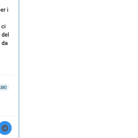
er i
 ci
 del
a da
CANO