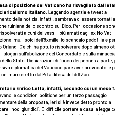
esa di posizione del Vaticano ha risvegliato dal let
iclericalismo italiano.
Leggendo agenzie e tweet a
nto della notizia, infatti, sembrava di essere tornati a
one ruiniana dello scontro sui Dico. Per l'occasione son
rispolverati alcuni dei vessilli più amati dagli ex No Vat:
zione Imu, i soldi dell'8xmille, lo scandalo pedofilia e pe
so Orlandi. C'è chi ha potuto rispolverare dopo almeno o
gli slogan sull'abolizione del Concordato e sulla minaccia
tà dello Stato. Dichiarazioni di fuoco dei peones a parte,
ensiva diplomatica del Vaticano pare aver provocato le 
 nel muro eretto dal Pd a difesa del ddl Zan.
gretario Enrico Letta, infatti, secondo cui un mese 
evano le condizioni politiche per un terzo passaggio
mentare della proposta, ieri si è invece detto pronto a
are i nodi giuridici". E' difficile portare a casa la legge c