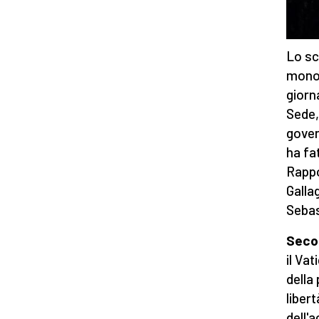
Lo sc
monop
giorn
Sede,
gover
ha fa
Rappo
Galla
Sebas
Secon
il Va
della
libert
dell'