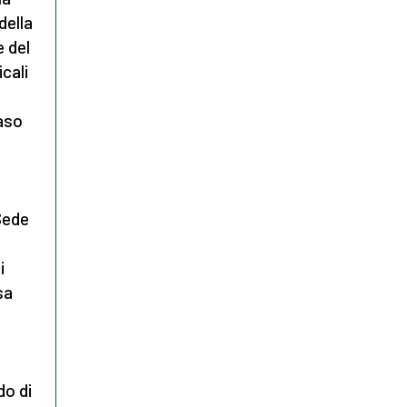
della
e del
cali
caso
Sede
i
sa
do di