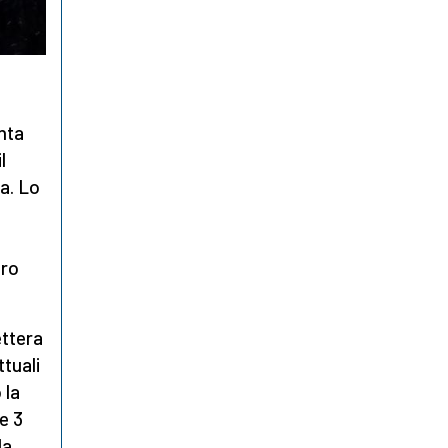
nta
l
ia. Lo
i
tro
ettera
ttuali
 la
 e 3
la