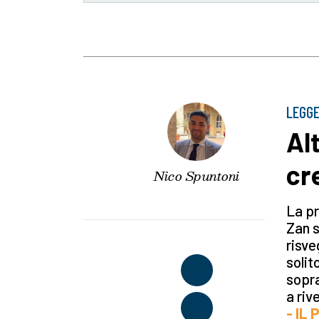
LEGGE
Al
cr
Nico Spuntoni
La pr
Zan s
risve
solit
sopra
a riv
- IL