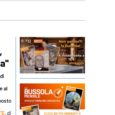
,
ca"
dl
e al
posto
TE
,
di