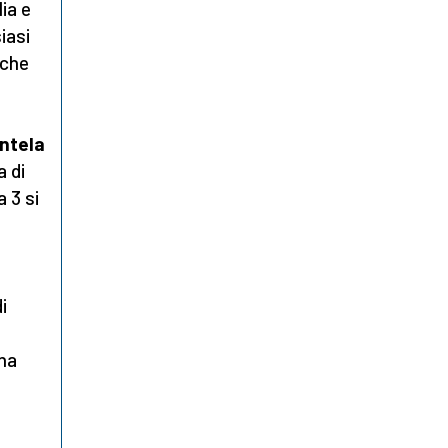
ia e
iasi
 che
entela
a di
 3 si
i
una