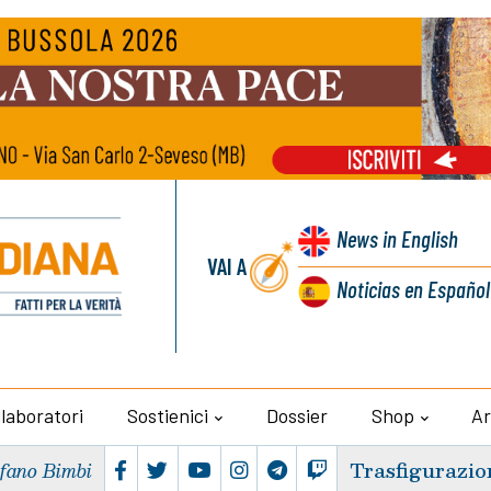
News
in English
VAI A
Noticias
en Español
llaboratori
Sostienici
Dossier
Shop
Ar
Trasfigurazio
efano Bimbi