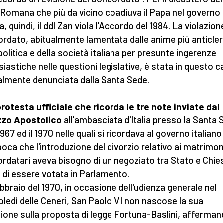
 Romana che più da vicino coadiuva il Papa nel governo 
, quindi, il ddl Zan viola l'Accordo del 1984. La violazion
rdato, abitualmente lamentata dalle anime più anticleri
 politica e della società italiana per presunte ingerenze
siastiche nelle questioni legislative, è stata in questo 
lmente denunciata dalla Santa Sede.
rotesta ufficiale che ricorda le tre note inviate dal
zzo Apostolico
all'ambasciata d'Italia presso la Santa 
 1967 ed il 1970 nelle quali si ricordava al governo italiano
epoca che l'introduzione del divorzio relativo ai matrimon
rdatari aveva bisogno di un negoziato tra Stato e Chie
 di essere votata in Parlamento.
febbraio del 1970, in occasione dell'udienza generale nel
ledì delle Ceneri, San Paolo VI non nascose la sua
azione sulla proposta di legge Fortuna-Baslini, afferman