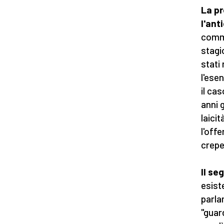
La pr
l'ant
comme
stagi
stati 
l'esen
il ca
anni 
laici
l'off
crepe
Il se
esist
parla
"guard