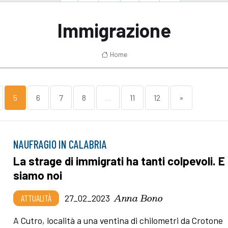
Immigrazione
Home
5
6
7
8
...
11
12
»
NAUFRAGIO IN CALABRIA
La strage di immigrati ha tanti colpevoli. E
siamo noi
Anna Bono
ATTUALITÀ
27_02_2023
A Cutro, località a una ventina di chilometri da Crotone