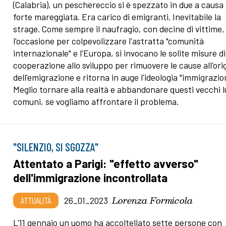
(Calabria), un peschereccio si è spezzato in due a causa 
forte mareggiata. Era carico di emigranti. Inevitabile la
strage. Come sempre il naufragio, con decine di vittime,
l'occasione per colpevolizzare l'astratta "comunità
internazionale" e l'Europa, si invocano le solite misure di
cooperazione allo sviluppo per rimuovere le cause all'ori
dell'emigrazione e ritorna in auge l'ideologia "immigrazio
Meglio tornare alla realtà e abbandonare questi vecchi 
comuni, se vogliamo affrontare il problema.
"SILENZIO, SI SGOZZA"
Attentato a Parigi: "effetto avverso"
dell'immigrazione incontrollata
Lorenza Formicola
ATTUALITÀ
26_01_2023
L'11 gennaio un uomo ha accoltellato sette persone con