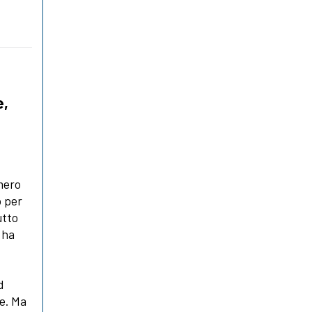
e,
umero
o per
utto
 ha
d
ne. Ma