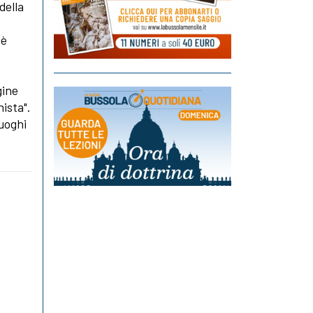
della
 è
gine
nista".
luoghi