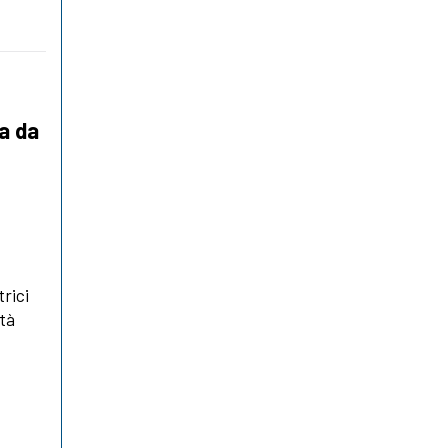
a da
trici
ità