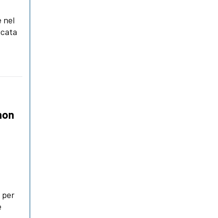
 nel
icata
non
e per
è