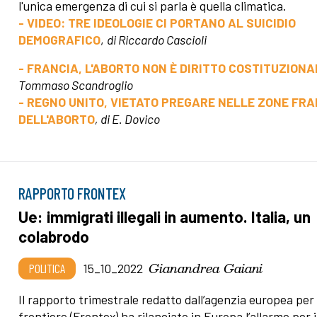
l'unica emergenza di cui si parla è quella climatica.
- VIDEO: TRE IDEOLOGIE CI PORTANO AL SUICIDIO
DEMOGRAFICO
,
di Riccardo Cascioli
- FRANCIA, L'ABORTO NON È DIRITTO COSTITUZIONA
Tommaso Scandroglio
- REGNO UNITO, VIETATO PREGARE NELLE ZONE FR
DELL'ABORTO
, di E. Dovico
RAPPORTO FRONTEX
Ue: immigrati illegali in aumento. Italia, un
colabrodo
Gianandrea Gaiani
POLITICA
15_10_2022
Il rapporto trimestrale redatto dall’agenzia europea per 
frontiere (Frontex) ha rilanciato in Europa l’allarme per i