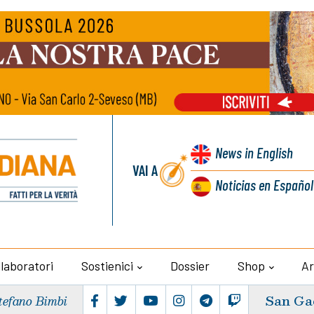
News
in English
VAI A
Noticias
en Español
llaboratori
Sostienici
Dossier
Shop
Ar
San Ga
tefano Bimbi