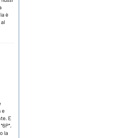
a
ia è
 al
è
a e
te. E
 "6P",
o la