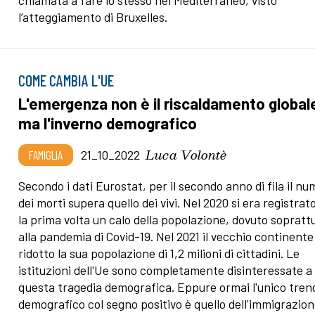
chiamata a fare lo stesso nel Mediterraneo, visto
l’atteggiamento di Bruxelles.
COME CAMBIA L'UE
L'emergenza non è il riscaldamento global
ma l'inverno demografico
Luca Volontè
FAMIGLIA
21_10_2022
Secondo i dati Eurostat, per il secondo anno di fila il n
dei morti supera quello dei vivi. Nel 2020 si era registrat
la prima volta un calo della popolazione, dovuto sopratt
alla pandemia di Covid-19. Nel 2021 il vecchio continente
ridotto la sua popolazione di 1,2 milioni di cittadini. Le
istituzioni dell'Ue sono completamente disinteressate a
questa tragedia demografica. Eppure ormai l'unico tren
demografico col segno positivo è quello dell'immigrazio