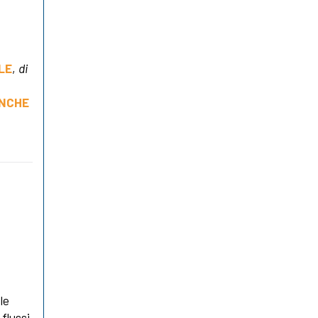
LE
,
di
ANCHE
le
 flussi