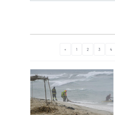
«
1
2
3
4