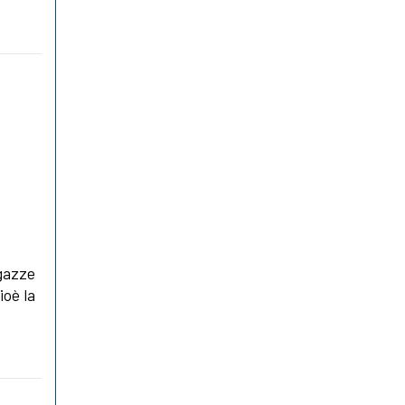
a
agazze
ioè la
a