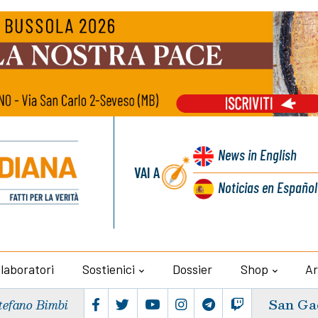
News
in English
VAI A
Noticias
en Español
llaboratori
Sostienici
Dossier
Shop
Ar
San Ga
tefano Bimbi