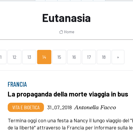
Eutanasia
Home
1
12
13
14
15
16
17
18
»
FRANCIA
La propaganda della morte viaggia in bus
Antonella Facco
VITA E BIOETICA
31_07_2018
Termina oggi con una festa a Nancy il lungo viaggio del 
de la liberté" attraverso la Francia per informare sulla l