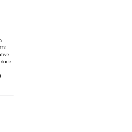
a
tte
ative
nclude
o
i