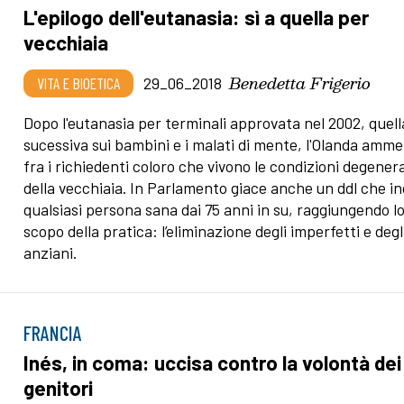
L'epilogo dell'eutanasia: sì a quella per
vecchiaia
Benedetta Frigerio
VITA E BIOETICA
29_06_2018
Dopo l'eutanasia per terminali approvata nel 2002, quell
sucessiva sui bambini e i malati di mente, l'Olanda amme
fra i richiedenti coloro che vivono le condizioni degener
della vecchiaia. In Parlamento giace anche un ddl che i
qualsiasi persona sana dai 75 anni in su, raggiungendo l
scopo della pratica: l’eliminazione degli imperfetti e degl
anziani.
FRANCIA
Inés, in coma: uccisa contro la volontà dei
genitori