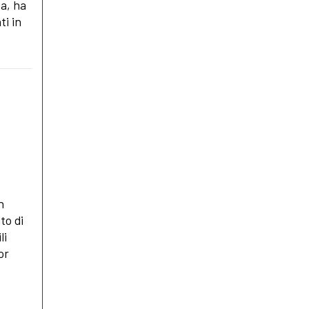
ta, ha
ti in
n
to di
li
or