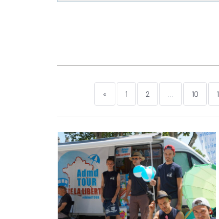
«
1
2
...
10
1