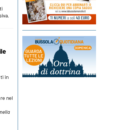
ti
siva.
ile
i in
re nel
nella