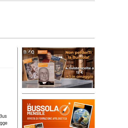
"Bus
egge