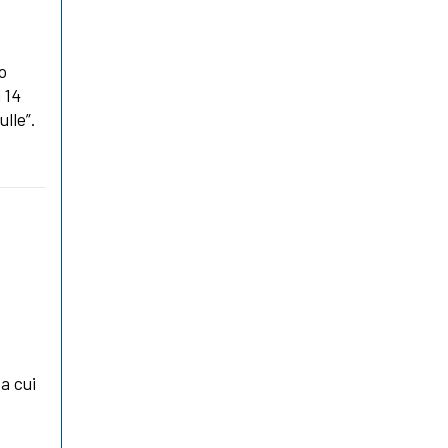
no
 14
lle”.
a cui
è