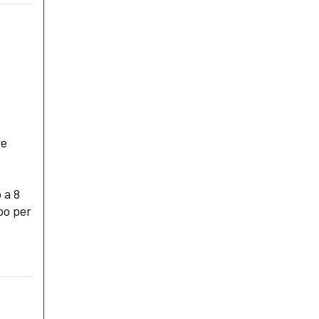
re
o a 8
po per