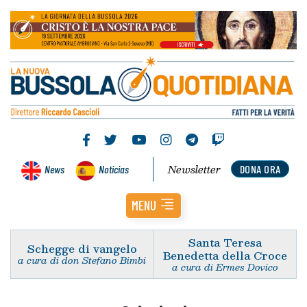
Newsletter
News
Noticias
DONA ORA
MENU
Santa Teresa
Schegge di vangelo
Benedetta della Croce
a cura di don Stefano Bimbi
a cura di Ermes Dovico