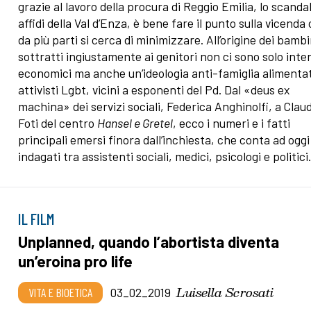
grazie al lavoro della procura di Reggio Emilia, lo scanda
affidi della Val d’Enza, è bene fare il punto sulla vicenda
da più parti si cerca di minimizzare. All’origine dei bambi
sottratti ingiustamente ai genitori non ci sono solo inte
economici ma anche un’ideologia anti-famiglia alimenta
attivisti Lgbt, vicini a esponenti del Pd. Dal «deus ex
machina» dei servizi sociali, Federica Anghinolfi, a Clau
Foti del centro
Hansel e Gretel
, ecco i numeri e i fatti
principali emersi finora dall’inchiesta, che conta ad oggi
indagati tra assistenti sociali, medici, psicologi e politici
IL FILM
Unplanned, quando l’abortista diventa
un’eroina pro life
Luisella Scrosati
VITA E BIOETICA
03_02_2019