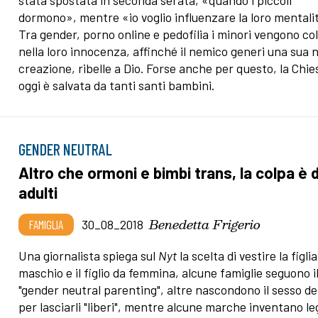
stata spostata in seconda serata, «quando i piccoli
dormono», mentre «io voglio influenzare la loro mentali
Tra gender, porno online e pedofilia i minori vengono col
nella loro innocenza, affinché il nemico generi una sua 
creazione, ribelle a Dio. Forse anche per questo, la Chie
oggi è salvata da tanti santi bambini.
GENDER NEUTRAL
Altro che ormoni e bimbi trans, la colpa è d
adulti
Benedetta Frigerio
FAMIGLIA
30_08_2018
Una giornalista spiega sul
Nyt
la scelta di vestire la figli
maschio e il figlio da femmina, alcune famiglie seguono i
"gender neutral parenting", altre nascondono il sesso dei 
per lasciarli "liberi", mentre alcune marche inventano le