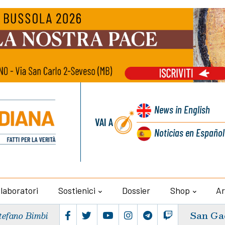
News
in English
VAI A
Noticias
en Español
llaboratori
Sostienici
Dossier
Shop
Ar
San Ga
tefano Bimbi