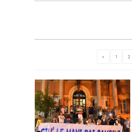
«
1
2