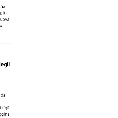
tà».
piti
nuova
sa
egli
a da
l
figli
ggins