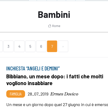
Bambini
Home
3
4
5
6
7
»
INCHIESTA “ANGELI E DEMONI”
Bibbiano, un mese dopo: i fatti che molti
vogliono insabbiare
Ermes Dovico
FAMIGLIA
28_07_2019
Un mese e un giorno dopo quel 27 giugno in cui è emerso