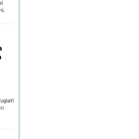
si
ni.
a
a
ugiati
ri