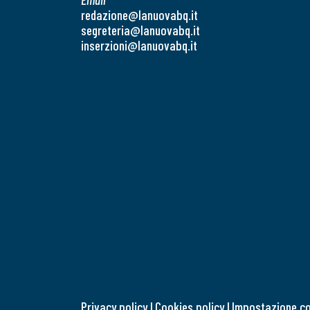
redazione@lanuovabq.it
segreteria@lanuovabq.it
inserzioni@lanuovabq.it
Privacy policy
|
Cookies policy
|
Impostazione c