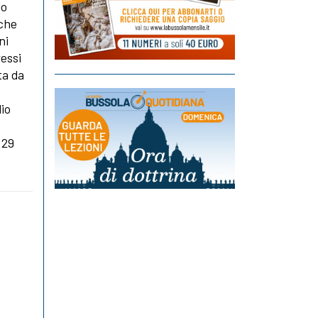
lo
 che
ni
ressi
ta da
dio
 29
.