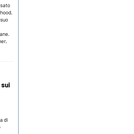
asato
thood,
 suo
mane.
her,
 sui
a di
è