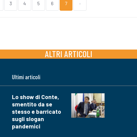
3
4
5
6
7
»
ALTRI ARTICOLI
Ultimi articoli
Lo show di Conte,
smentito da se
stesso e barricato
sugli slogan
pandemici