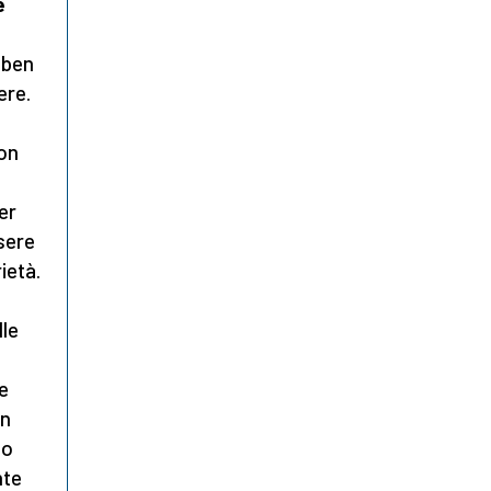
e
 ben
ere.
non
er
sere
ietà.
lle
e
un
zo
nte