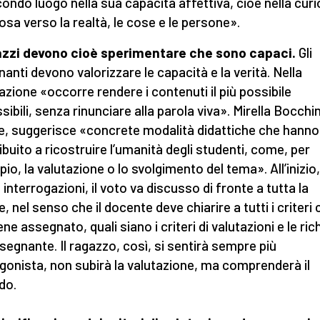
condo luogo nella sua capacità affettiva, cioè nella curi
sa verso la realtà, le cose e le persone».
azzi devono cioè sperimentare che sono capaci.
Gli
nanti devono valorizzare le capacità e la verità. Nella
azione «occorre rendere i contenuti il più possibile
ibili, senza rinunciare alla parola viva». Mirella Bocchin
re, suggerisce «concrete modalità didattiche che hanno
ibuito a ricostruire l’umanità degli studenti, come, per
io, la valutazione o lo svolgimento del tema». All’inizio,
 interrogazioni, il voto va discusso di fronte a tutta la
, nel senso che il docente deve chiarire a tutti i criteri
ene assegnato, quali siano i criteri di valutazioni e le ric
insegnante. Il ragazzo, così, si sentirà sempre più
gonista, non subirà la valutazione, ma comprenderà il
do.