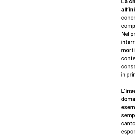
La ch
all’in
concr
compr
Nel p
inter
mortif
conte
conse
in pr
L’ins
doman
esemp
sempr
canto
espor