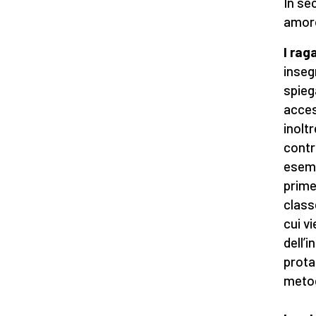
In se
amoro
I rag
inseg
spieg
access
inolt
contr
esemp
prime
classe
cui vi
dell’
prota
meto