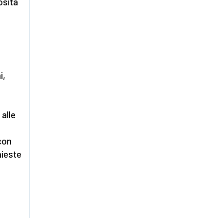
osità
i,
 alle
 con
hieste