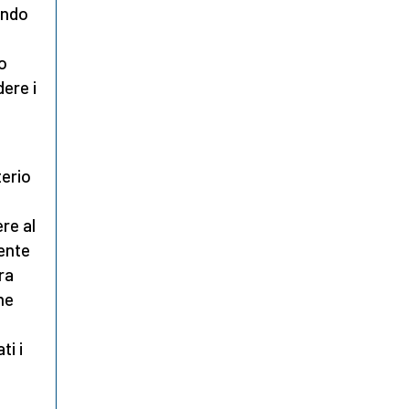
ando
o
dere i
terio
re al
ente
ra
me
i i