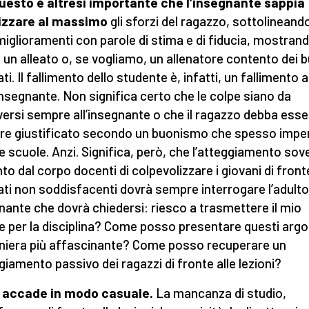
uesto è altresì importante che l’insegnante sappia
izzare al massimo
gli sforzi del ragazzo, sottolineando
miglioramenti con parole di stima e di fiducia, mostran
un alleato o, se vogliamo, un allenatore contento dei 
ati. Il fallimento dello studente è, infatti, un fallimento
’insegnante. Non significa certo che le colpe siano da
versi sempre all’insegnante o che il ragazzo debba esse
e giustificato secondo un buonismo che spesso imper
e scuole. Anzi. Significa, però, che l’atteggiamento sov
to dal corpo docenti di colpevolizzare i giovani di front
tati non soddisfacenti dovrà sempre interrogare l’adulto
nante che dovrà chiedersi: riesco a trasmettere il mio
 per la disciplina? Come posso presentare questi arg
niera più affascinante? Come posso recuperare un
giamento passivo dei ragazzi di fronte alle lezioni?
a accade in modo casuale.
La mancanza di studio,