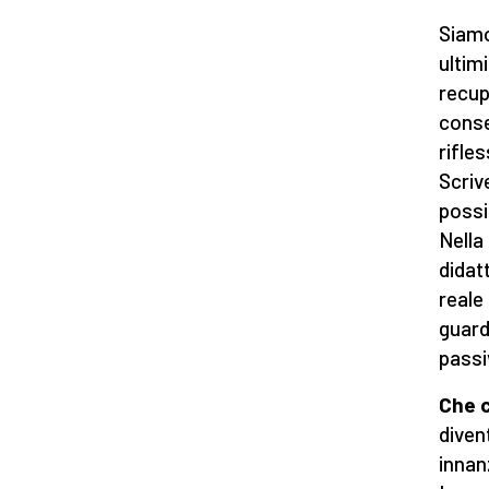
Siamo
ultimi
recupe
conse
rifles
Scriv
possi
Nella
didat
reale
guard
passi
Che c
diven
innan