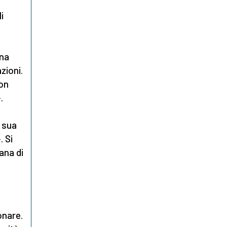
i
una
zioni.
on
.
a sua
. Si
ana di
onare.