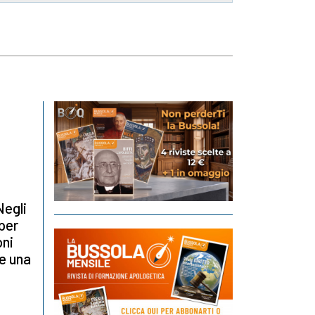
Negli
 per
oni
e una