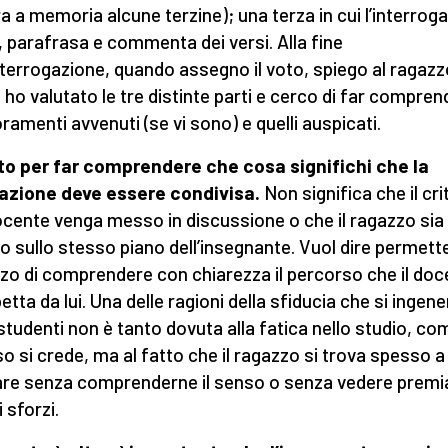
a a memoria alcune terzine); una terza in cui l’interrog
, parafrasa e commenta dei versi. Alla fine
interrogazione, quando assegno il voto, spiego al ragazz
ho valutato le tre distinte parti e cerco di far compren
oramenti avvenuti (se vi sono) e quelli auspicati.
o per far comprendere che cosa significhi che la
azione deve essere condivisa.
Non significa che il cri
ocente venga messo in discussione o che il ragazzo sia
 sullo stesso piano dell’insegnante. Vuol dire permette
zo di comprendere con chiarezza il percorso che il doc
etta da lui. Una delle ragioni della sfiducia che si ingene
 studenti non è tanto dovuta alla fatica nello studio, co
o si crede, ma al fatto che il ragazzo si trova spesso a
are senza comprenderne il senso o senza vedere premiat
 sforzi.