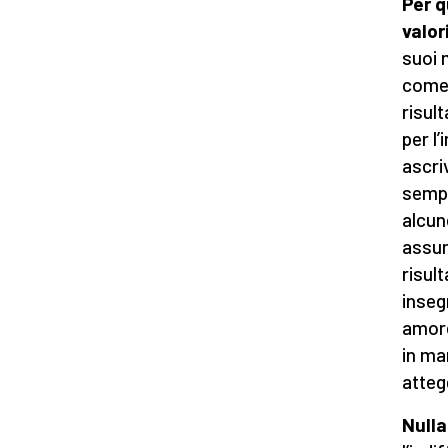
Per q
valor
suoi 
come 
risult
per l
ascri
sempr
alcun
assun
risul
inseg
amore
in ma
atteg
Null