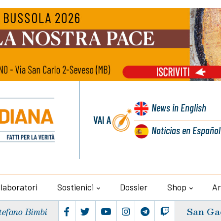
News
in English
VAI A
Noticias
en Español
llaboratori
Sostienici
Dossier
Shop
Ar
San Ga
tefano Bimbi