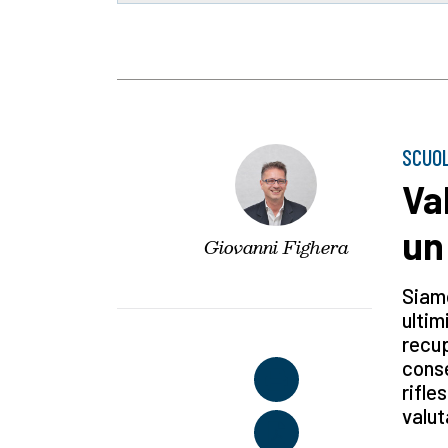
SCUO
Va
un
Giovanni Fighera
Siamo
ultim
recup
conse
rifle
valut