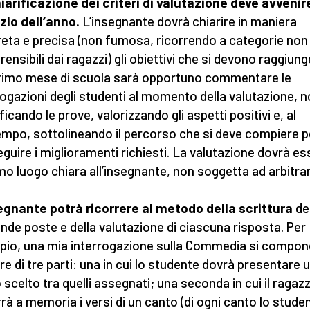
iarificazione dei criteri di valutazione deve avvenir
izio dell’anno.
L’insegnante dovrà chiarire in maniera
eta e precisa (non fumosa, ricorrendo a categorie non
ensibili dai ragazzi) gli obiettivi che si devono raggiung
rimo mese di scuola sarà opportuno commentare le
rogazioni degli studenti al momento della valutazione, 
icando le prove, valorizzando gli aspetti positivi e, al
mpo, sottolineando il percorso che si deve compiere p
guire i miglioramenti richiesti. La valutazione dovrà es
imo luogo chiara all’insegnante, non soggetta ad arbitrar
egnante potrà ricorrere al metodo della scrittura
de
de poste e della valutazione di ciascuna risposta. Per
io, una mia interrogazione sulla Commedia si compon
e di tre parti: una in cui lo studente dovrà presentare 
 scelto tra quelli assegnati; una seconda in cui il ragaz
rà a memoria i versi di un canto (di ogni canto lo stude