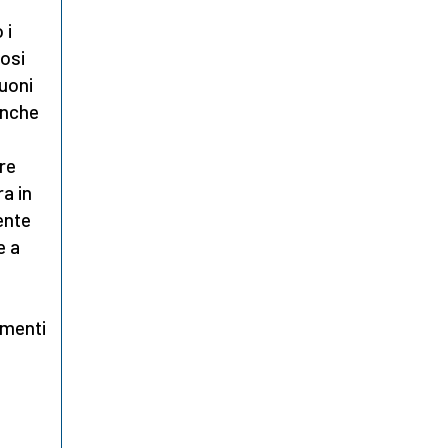
 i
dosi
buoni
 anche
re
a in
ente
e a
omenti