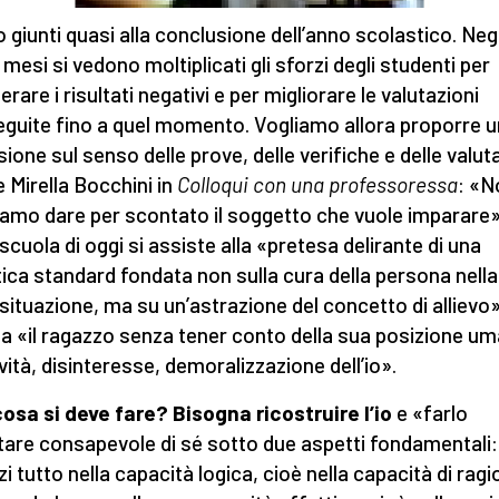
 giunti quasi alla conclusione dell’anno scolastico. Negl
 mesi si vedono moltiplicati gli sforzi degli studenti per
rare i risultati negativi e per migliorare le valutazioni
guite fino a quel momento. Vogliamo allora proporre 
sione sul senso delle prove, delle verifiche e delle valuta
e Mirella Bocchini in
Colloqui con una professoressa
: «N
amo dare per scontato il soggetto che vuole imparare»
 scuola di oggi si assiste alla «pretesa delirante di una
tica standard fondata non sulla cura della persona nell
 situazione, ma su un’astrazione del concetto di allievo»
a «il ragazzo senza tener conto della sua posizione um
vità, disinteresse, demoralizzazione dell’io».
osa si deve fare? Bisogna ricostruire l’io
e «farlo
tare consapevole di sé sotto due aspetti fondamentali:
zi tutto nella capacità logica, cioè nella capacità di ragi