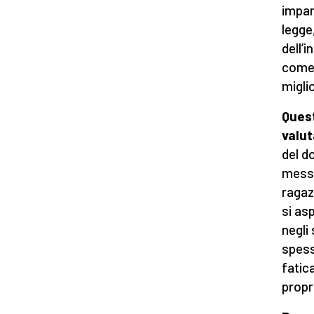
impar
legge
dell’
come 
migli
Quest
valut
del d
messo
ragaz
si asp
negli
spess
fatic
propri