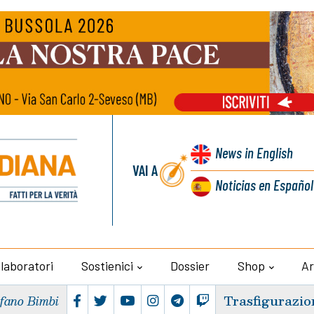
News
in English
VAI A
Noticias
en Español
llaboratori
Sostienici
Dossier
Shop
Ar
Trasfigurazio
efano Bimbi