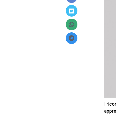
I rico
appre