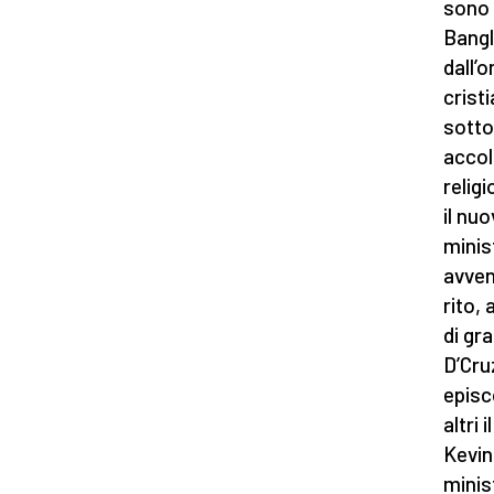
sono 
Bangl
dall’o
cristi
sotto
accolt
relig
il nuo
minis
avven
rito,
di gr
D’Cru
episc
altri
Kevin
minis