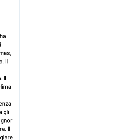
 ha
i
omes,
. Il
 Il
clima
renza
 gli
signor
e. Il
ogiare