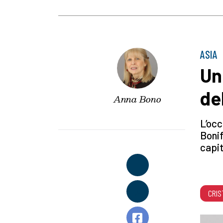
ASIA
Un
de
Anna Bono
L’occ
Bonif
capi
CRIS