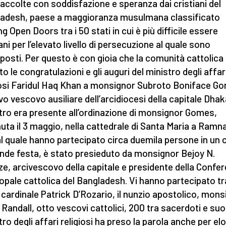
accolte con soddisfazione e speranza dai cristiani del
adesh, paese a maggioranza musulmana classificato
ng Open Doors tra i 50 stati in cui è più difficile essere
ani per l’elevato livello di persecuzione al quale sono
posti. Per questo è con gioia che la comunità cattolica
o le congratulazioni e gli auguri del ministro degli affar
iosi Faridul Haq Khan a monsignor Subroto Boniface G
vo vescovo ausiliare dell’arcidiocesi della capitale Dhaka
tro era presente all’ordinazione di monsignor Gomes,
uta il 3 maggio, nella cattedrale di Santa Maria a Ramna.
 al quale hanno partecipato circa duemila persone in un 
ande festa, è stato presieduto da monsignor Bejoy N.
ze, arcivescovo della capitale e presidente della Confe
opale cattolica del Bangladesh. Vi hanno partecipato tra
 il cardinale Patrick D’Rozario, il nunzio apostolico, mon
 Randall, otto vescovi cattolici, 200 tra sacerdoti e suor
tro degli affari religiosi ha preso la parola anche per el