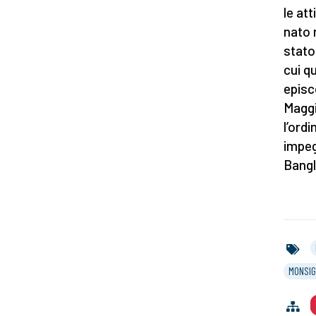
le at
nato n
stato
cui q
episc
Maggi
l’ord
impeg
Bangl
MONSIG