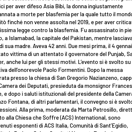
ici per aver difeso Asia Bibi, la donna ingiustamente
nnata a morte per blasfemia per la quale tutto il mondo
itò finché non venne assolta nel 2019, e per aver critica
issima legge contro la blasfemia. Fu assassinato in pi
o, a Islamabad, la capitale del Pakistan, mentre lasciava
di sua madre. Aveva 42 anni. Due mesi prima, il 4 gennai
tato vittima di un attentato il governatore del Punjab, 
, anche lui per gli stessi motivi. L’evento si è svolto su
ativa dell’onorevole Paolo Formentini. Dopo la messa
rata presso la chiesa di San Gregorio Nazianzeno, capp
 Camera dei Deputati, presieduta da monsignor France
, e dopo i saluti istituzionali del presidente della Camer
zo Fontana, di altri parlamentari, il convegno si è svolto
essioni. Alla prima, moderata da Marta Petrosillo, diret
uto alla Chiesa che Soffre (ACS) International, sono
venuti esponenti di ACS Italia, Comunità di Sant’Egidio,