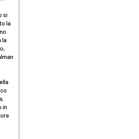
 si
to la
eno
 la
o,
Salman
ella
sco
a,
 in
tore