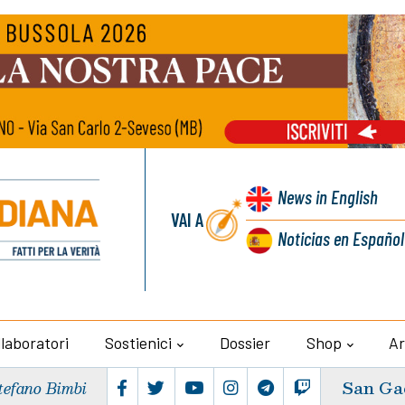
News
in English
VAI A
Noticias
en Español
llaboratori
Sostienici
Dossier
Shop
Ar
San Ga
tefano Bimbi