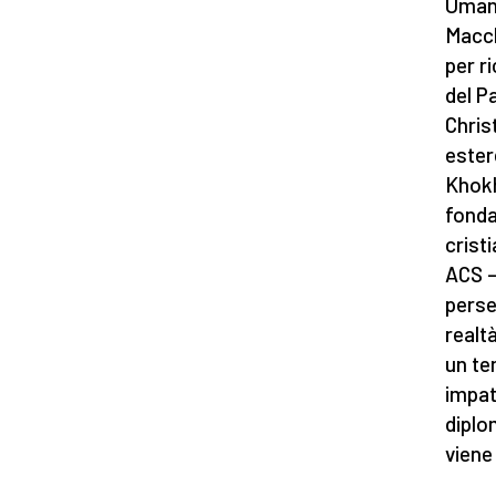
Umani
Macch
per r
del P
Chris
ester
Khokh
fonda
crist
ACS –
perse
realtà
un te
impatt
diplo
viene