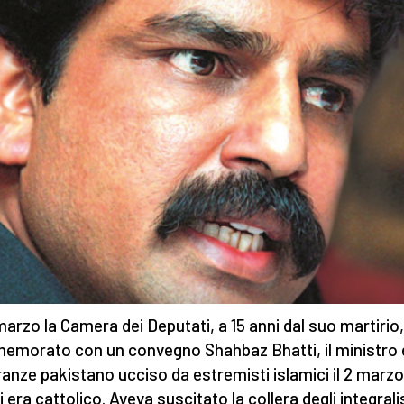
 marzo la Camera dei Deputati, a 15 anni dal suo martirio
morato con un convegno Shahbaz Bhatti, il ministro 
anze pakistano ucciso da estremisti islamici il 2 marzo
 era cattolico. Aveva suscitato la collera degli integrali