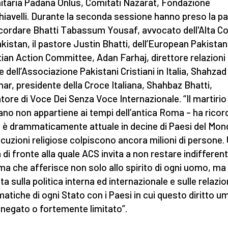
taria Padana Onlus, Comitati Nazarat, Fondazione
iavelli. Durante la seconda sessione hanno preso la pa
icordare Bhatti Tabassum Yousaf, avvocato dell'Alta Co
akistan, il pastore Justin Bhatti, dell’European Pakistan
tian Action Committee, Adan Farhaj, direttore relazioni
e dell’Associazione Pakistani Cristiani in Italia, Shahzad
ar, presidente della Croce Italiana, Shahbaz Bhatti,
tore di Voce Dei Senza Voce Internazionale. “Il martirio
iano non appartiene ai tempi dell’antica Roma – ha ricor
 è drammaticamente attuale in decine di Paesi del Mon
cuzioni religiose colpiscono ancora milioni di persone.
 di fronte alla quale ACS invita a non restare indifferent
ma che afferisce non solo allo spirito di ogni uomo, ma
a sulla politica interna ed internazionale e sulle relazio
matiche di ogni Stato con i Paesi in cui questo diritto 
 negato o fortemente limitato”.