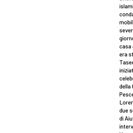
islam
conda
mobil
sever
giorn
casa 
era s
Taseer
inizi
celeb
della
Pesce
Loren
due s
di Ai
inter