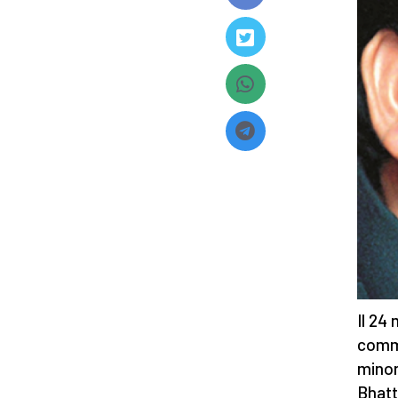
Il 24
comme
minor
Bhatti