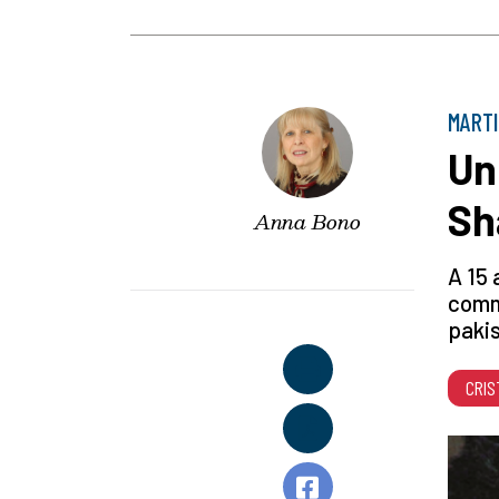
MARTI
Un
Sh
Anna Bono
A 15 
comme
pakis
CRIS