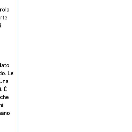
rola
rte
i
dato
do. Le
 Una
i. È
 che
ni
umano