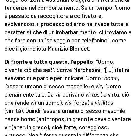
tendenza nel comportamento. Se un tempo l'uomo
è passato da raccoglitore a coltivatore,
evolvendosi, il processo odierno ha invece tutte le
caratteristiche di un imbarbarimento: ci troviamo a
che fare con un "selvaggio con telefonino", come
dice il giornalista Maurizio Blondet.
Di fronte a tutto questo, l'appello
: "Uomo,
diventa ciò che sei!". Scrive Marchesini: "[...] i latini
avevano due parole per indicare l'uomo:
homo
,
l'essere umano di sesso maschile; e
vir
, l'uomo
pienamente tale. Da
vir
derivano
virtus
(la virtù, ciò
che rende
vir
un uomo),
vis
(forza) e
virilitas
(virilità). Quindi l'essere umano di sesso maschile
nasce homo (anthropos, in greco) e deve diventare
vir (aner, in greco), cioè forte, coraggioso,
virtuoso. Non è forse questa la differenza che