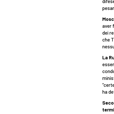
difes
pesan
Mosca
aver 
dei r
che T
nessu
La Ru
esser
condo
minis
“cert
ha def
Secon
term