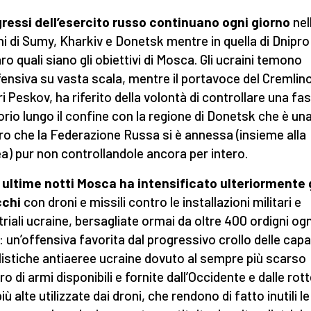
gressi dell’esercito russo continuano ogni giorno
nel
ni di Sumy, Kharkiv e Donetsk mentre in quella di Dnipr
ro quali siano gli obiettivi di Mosca. Gli ucraini temono
fensiva su vasta scala, mentre il portavoce del Cremlino
i Peskov, ha riferito della volontà di controllare una fas
torio lungo il confine con la regione di Donetsk che è una
ro che la Federazione Russa si è annessa (insieme alla
a) pur non controllandole ancora per intero.
 ultime notti Mosca ha intensificato ulteriormente g
cchi
con droni e missili contro le installazioni militari e
triali ucraine, bersagliate ormai da oltre 400 ordigni ogn
: un’offensiva favorita dal progressivo crollo delle capa
listiche antiaeree ucraine dovuto al sempre più scarso
 di armi disponibili e fornite dall’Occidente e dalle rott
iù alte utilizzate dai droni, che rendono di fatto inutili le