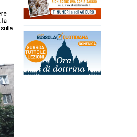
ere
 la
sulla