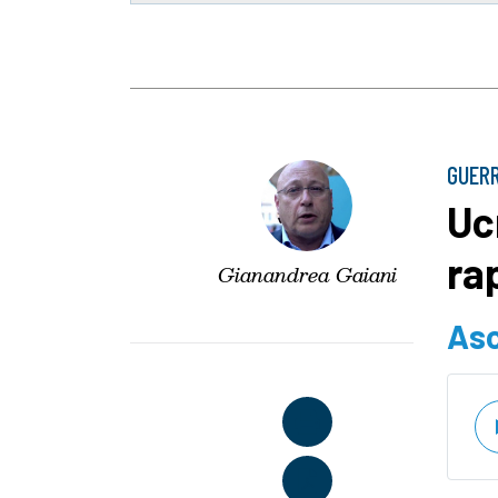
GUERR
Uc
rap
Gianandrea Gaiani
Asc