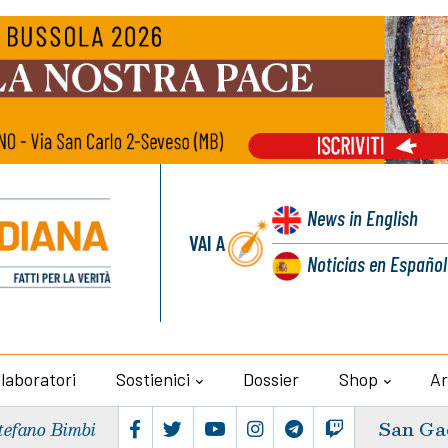
News
in English
VAI A
Noticias
en Español
llaboratori
Sostienici
Dossier
Shop
Ar
San Ga
tefano Bimbi