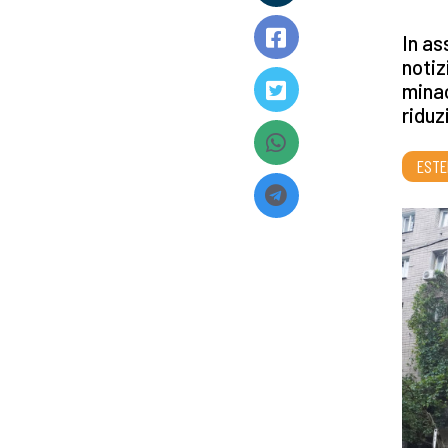
In as
notiz
minac
riduz
ESTE