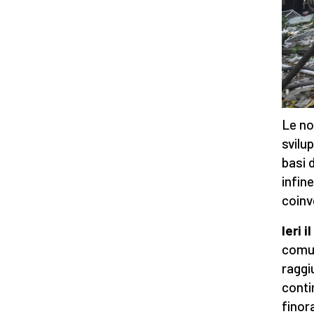
Le not
svilup
basi 
infine
coinv
Ieri 
comun
raggi
conti
finor