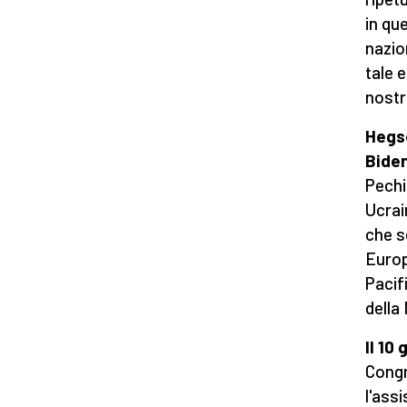
in que
nazio
tale e
nostr
Hegse
Bide
Pechi
Ucrai
che s
Europ
Pacif
della
Il 10
Congr
l'ass