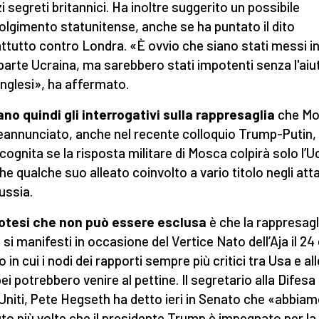
i segreti britannici. Ha inoltre suggerito un possibile
olgimento statunitense, anche se ha puntato il dito
ttutto contro Londra. «È ovvio che siano stati messi in
 parte Ucraina, ma sarebbero stati impotenti senza l'aiu
 inglesi», ha affermato.
no quindi gli interrogativi sulla rappresaglia
che M
eannunciato, anche nel recente colloquio Trump-Putin,
incognita se la risposta militare di Mosca colpirà solo l’U
he qualche suo alleato coinvolto a vario titolo negli att
Russia.
otesi che non può essere esclusa
è che la rappresagl
 si manifesti in occasione del Vertice Nato dell’Aja il 24
 in cui i nodi dei rapporti sempre più critici tra Usa e all
ei potrebbero venire al pettine. Il segretario alla Difesa 
 Uniti, Pete Hegseth ha detto ieri in Senato che «abbia
uto più volte che il presidente Trump è impegnato per la