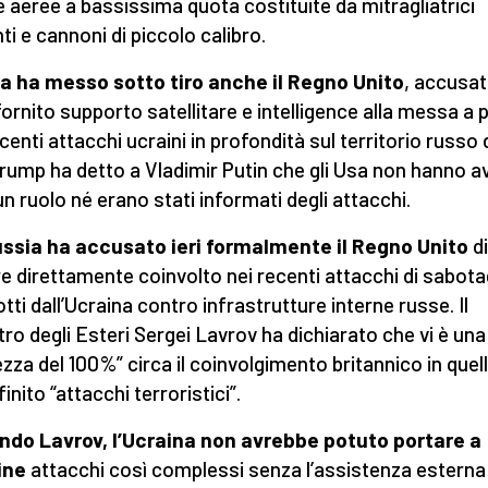
e aeree a bassissima quota costituite da mitragliatrici
ti e cannoni di piccolo calibro.
 ha messo sotto tiro anche il Regno Unito
, accusat
fornito supporto satellitare e intelligence alla messa a 
ecenti attacchi ucraini in profondità sul territorio russo
rump ha detto a Vladimir Putin che gli Usa non hanno a
n ruolo né erano stati informati degli attacchi.
ssia ha accusato ieri formalmente il Regno Unito
di
e direttamente coinvolto nei recenti attacchi di sabot
tti dall’Ucraina contro infrastrutture interne russe. Il
tro degli Esteri Sergei Lavrov ha dichiarato che vi è una
ezza del 100%” circa il coinvolgimento britannico in quell
inito “attacchi terroristici”.
do Lavrov, l’Ucraina non avrebbe potuto portare a
ine
attacchi così complessi senza l’assistenza esterna