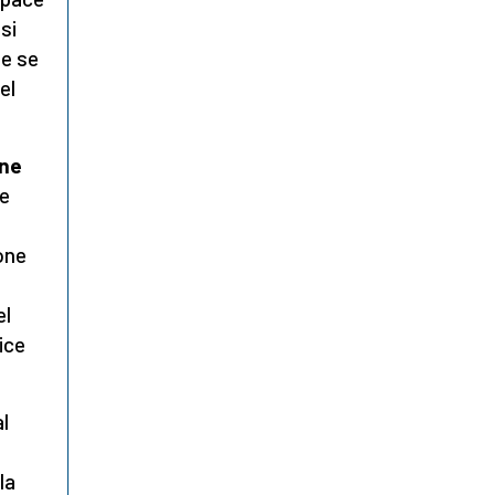
ssi
he se
el
one
he
ione
el
ice
l
la