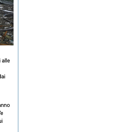
 alle
dai
anno
"e
ui