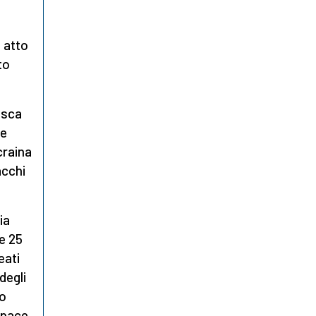
 atto
to
osca
 e
craina
acchi
ia
 e 25
eati
degli
mo
 pace