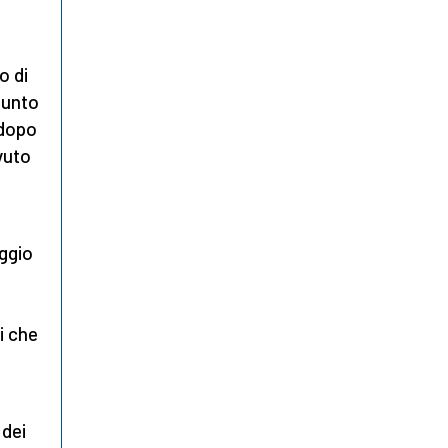
o di
punto
 dopo
vuto
aggio
i che
 dei