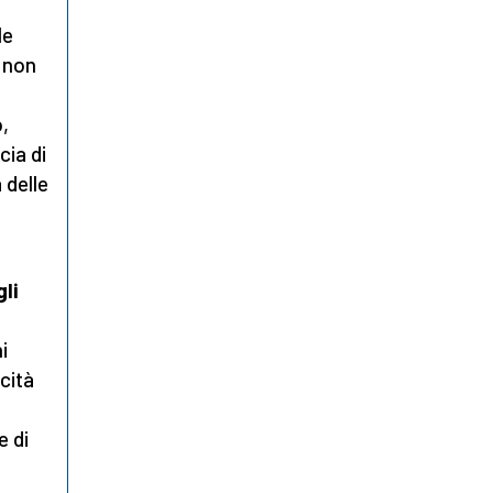
le
o non
,
cia di
 delle
li
i
cità
e di