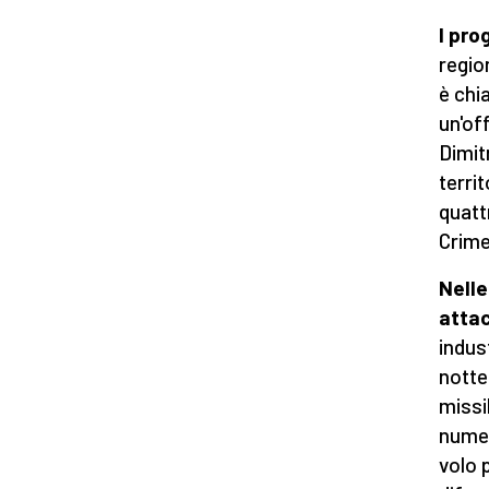
I pro
regio
è chia
un'of
Dimitr
terri
quatt
Crime
Nelle
atta
indus
notte
missi
numero
volo p