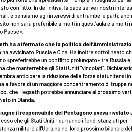
sto conflitto. In definitiva, la pace serve i nostri intere
nali, e pensiamo agli interessi di entrambe le parti, anc
sito non sarà preferibile a molti in quest'aula e a molti n
o Paese».
th ha affermato che la politica dell’Amministrazi
n
ha avvicinato Russia e Cina. Ha inoltre sottolineato c
no «preferirebbe un conflitto prolungato» tra Russia e
na che manterrebbe gli Stati Uniti "vincolati". Dichiaraz
embra anticipare la riduzione delle forze statunitensi in
a a favore di un maggiore concentramento di truppe n
ico, che Hegseth potrebbe annunciare al prossimo vert
 Nato in Olanda.
 giugno il responsabile del Pentagono aveva rivelato
a
esso che gli Stati Uniti ridurranno i fondi stanziati per
istenza militare all'Ucraina nel loro prossimo bilancio del