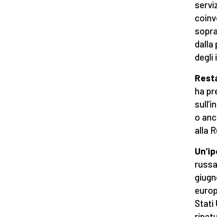
serviz
coinv
sopra
dalla
degli
Resta
ha pr
sull’
o anc
alla 
Un’ip
russa
giugno
europ
Stati
ripet