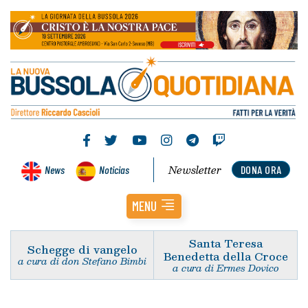
Newsletter
News
Noticias
DONA ORA
MENU
Santa Teresa
Schegge di vangelo
Benedetta della Croce
a cura di don Stefano Bimbi
a cura di Ermes Dovico