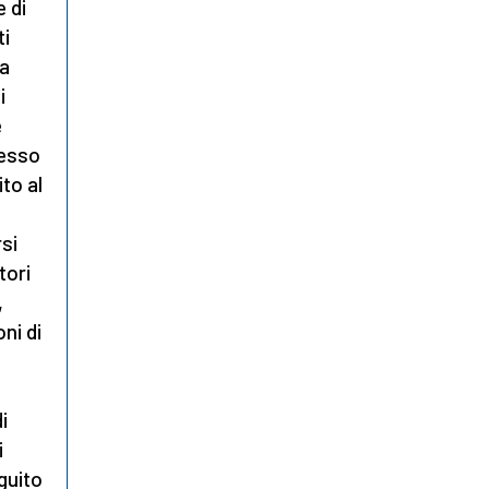
e di
ti
ca
i
e
tesso
to al
rsi
tori
,
ni di
i
i
guito