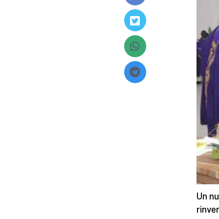
Un nu
rinve