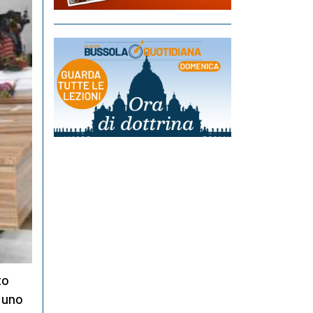
to
m uno