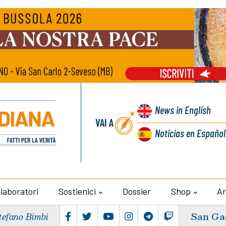
News
in English
VAI A
Noticias
en Español
llaboratori
Sostienici
Dossier
Shop
Ar
San Ga
tefano Bimbi