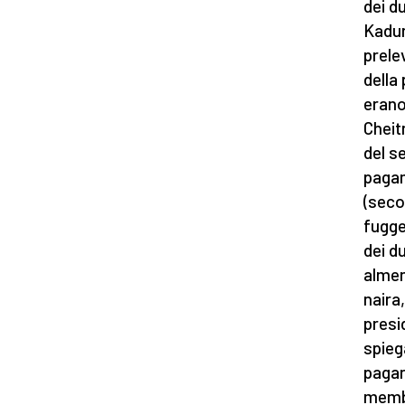
dei du
Kadun
prele
della
erano
Cheit
del s
pagam
(seco
fuggen
dei d
almeno
naira
presi
spieg
pagar
membr