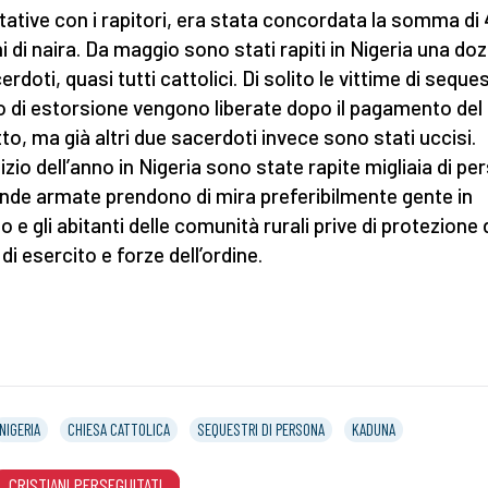
ttative con i rapitori, era stata concordata la somma di
ni di naira. Da maggio sono stati rapiti in Nigeria una do
erdoti, quasi tutti cattolici. Di solito le vittime di seque
 di estorsione vengono liberate dopo il pagamento del
tto, ma già altri due sacerdoti invece sono stati uccisi.
nizio dell’anno in Nigeria sono state rapite migliaia di pe
nde armate prendono di mira preferibilmente gente in
o e gli abitanti delle comunità rurali prive di protezione 
 di esercito e forze dell’ordine.
NIGERIA
CHIESA CATTOLICA
SEQUESTRI DI PERSONA
KADUNA
CRISTIANI PERSEGUITATI