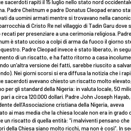
e sacerdoti rapiti il 15 luglio nello stato nord occidental
a. Padre Cheitnum e padre Donatus Cleopad erano sta
vati da uomini armati mentre si trovavano nella canoni
 parrocchia di Cristo Re nel villaggio di Tadin Garu dove s
 recati per presenziare a una cerimonia religiosa. Padr
num è stato ucciso a colpi di arma da fuoco il giorno s
equestro. Padre Cleopad invece è stato liberato, in segui
ento di un riscatto, e ha fatto ritorno a casa incolume
ndo un’altra versione dei fatti, sarebbe riuscito a salva
do). Nei giorni scorsi si era diffusa la notizia che i rapi
ue sacerdoti avevano chiesto un riscatto molto elevato
 per gli standard della Nigeria: in valuta locale, 50 milio
, pari a circa 120.000 dollari. Padre John Joseph Hayab,
dente dell’Associazione cristiana della Nigeria, aveva
ato ai mas media che la chiesa locale non era in grado d
e un riscatto di quella entità: “i malviventi pensano che 
i della Chiesa siano molto ricchi, ma non è così”. In se