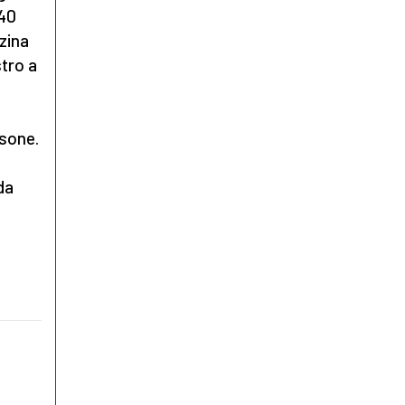
 40
zzina
stro a
rsone.
da