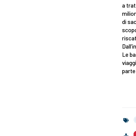
a tra
milio
di sac
scopo
risca
Dall’i
Le ba
viaggi
parte