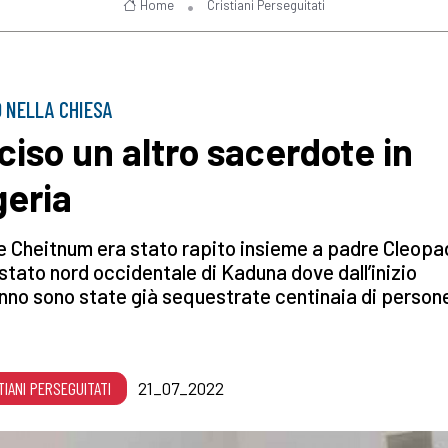
Home
Cristiani Perseguitati
 NELLA CHIESA
ciso un altro sacerdote in
geria
 Cheitnum era stato rapito insieme a padre Cleopa
 stato nord occidentale di Kaduna dove dall’inizio
anno sono state già sequestrate centinaia di person
TIANI PERSEGUITATI
21_07_2022