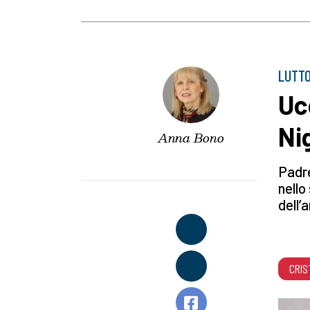
LUTTO
Uc
Ni
Anna Bono
Padre
nello
dell’
CRIS