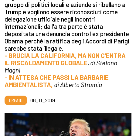
gruppo di politici locali e aziende si ribellano a
Trump e vogliono essere riconosciuti come
delegazione ufficiale negli incontri
internazionali; dall'altra parte è stata
depositata una denuncia contro l'ex presidente
Obama perché la ratifica degli Accordi di Parigi
sarebbe stata illegale.
- BRUCIA LA CALIFORNIA, MA NON C'ENTRA
IL RISCALDAMENTO GLOBALE
,
di Stefano
Magni
- IN ATTESA CHE PASSI LA BARBARIE
AMBIENTALISTA,
di Alberto Strumia
CREATO
06_11_2019