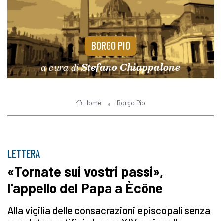
BORGO PIO
a cura di
Stefano Chiappalone
Home
Borgo Pio
LETTERA
«Tornate sui vostri passi»,
l'appello del Papa a Ècône
Alla vigilia delle consacrazioni episcopali senza