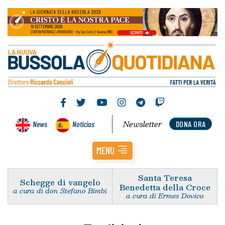
Newsletter
News
Noticias
DONA ORA
MENU
Santa Teresa
Schegge di vangelo
Benedetta della Croce
a cura di don Stefano Bimbi
a cura di Ermes Dovico