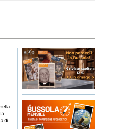
nella
la
a di