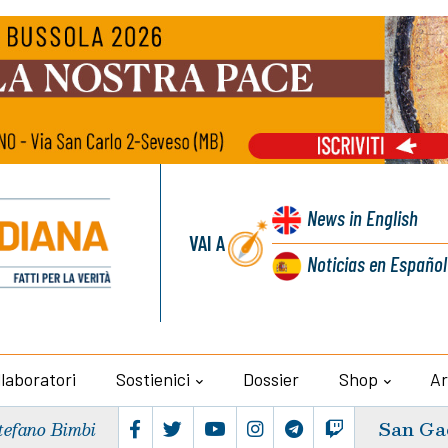
News
in English
VAI A
Noticias
en Español
llaboratori
Sostienici
Dossier
Shop
Ar
San Ga
tefano Bimbi