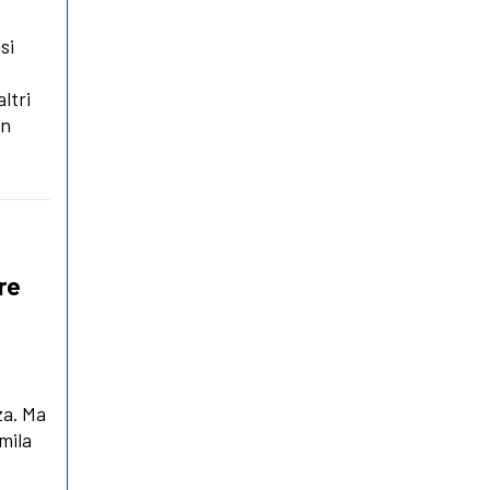
si
ltri
in
re
za. Ma
0mila