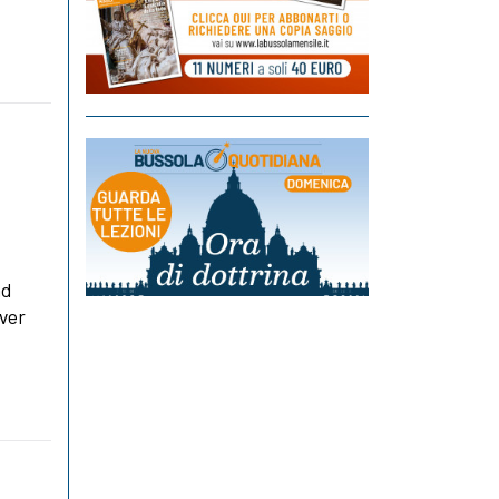
ad
aver