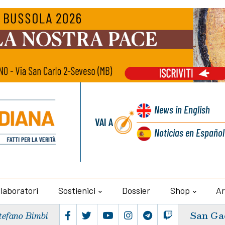
News
in English
VAI A
Noticias
en Español
llaboratori
Sostienici
Dossier
Shop
Ar
San Ga
tefano Bimbi