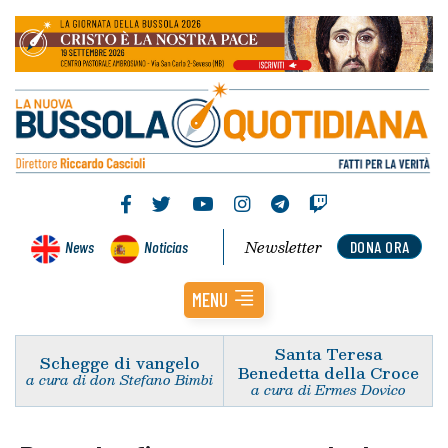
Newsletter
News
Noticias
DONA ORA
MENU
Santa Teresa
Schegge di vangelo
Benedetta della Croce
a cura di don Stefano Bimbi
a cura di Ermes Dovico