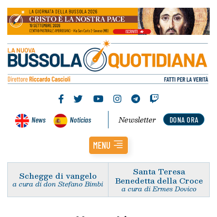
Newsletter
News
Noticias
DONA ORA
MENU
Santa Teresa
Schegge di vangelo
Benedetta della Croce
a cura di don Stefano Bimbi
a cura di Ermes Dovico