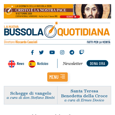
Newsletter
News
Noticias
DONA ORA
MENU
Santa Teresa
Schegge di vangelo
Benedetta della Croce
a cura di don Stefano Bimbi
a cura di Ermes Dovico