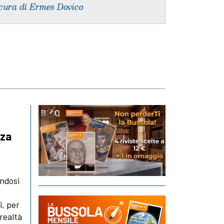
cura di Ermes Dovico
nza
endosi
i, per
 realtà